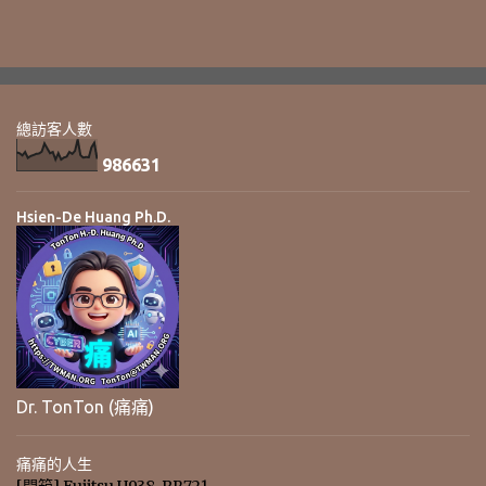
總訪客人數
9
8
6
6
3
1
Hsien-De Huang Ph.D.
Dr. TonTon (痛痛)
痛痛的人生
[開箱] Fujitsu U938-PR721