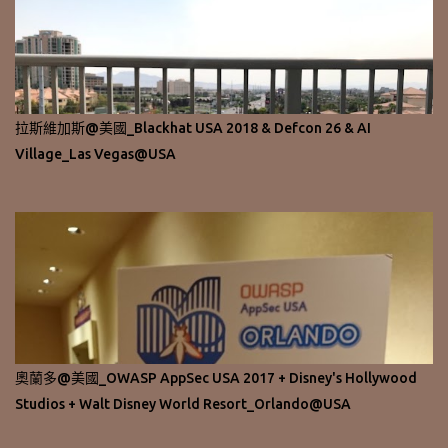
拉斯維加斯@美國_Blackhat USA 2018 & Defcon 26 & AI
Village_Las Vegas@USA
奧蘭多@美國_OWASP AppSec USA 2017 + Disney's Hollywood
Studios + Walt Disney World Resort_Orlando@USA