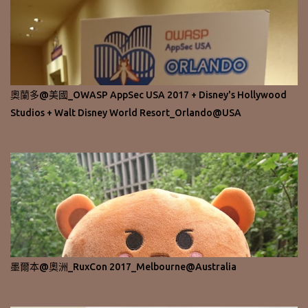
奧蘭多@美國_OWASP AppSec USA 2017 + Disney's Hollywood
Studios + Walt Disney World Resort_Orlando@USA
墨爾本@奧洲_RuxCon 2017_Melbourne@Australia