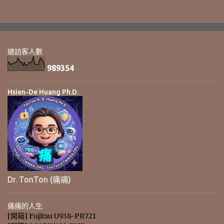
總訪客人數
9
8
9
3
5
4
Hsien-De Huang Ph.D.
Dr. TonTon (痛痛)
痛痛的人生
[開箱] Fujitsu U938-PR721