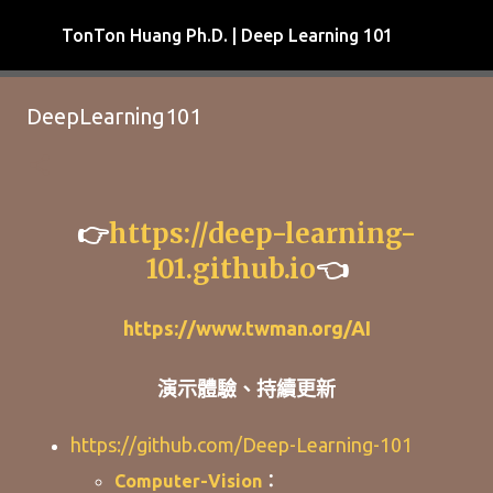
跳到主要內容
TonTon Huang Ph.D. | Deep Learning 101
DeepLearning101
👉
https://deep-learning-
101.github.io
👈
https://www.twman.org/AI
演示體驗、持續更新
https://github.com/Deep-Learning-101
Computer-Vision
：