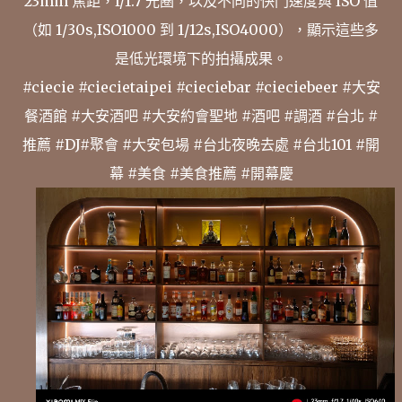
23mm 焦距，f/1.7 光圈，以及不同的快門速度與 ISO 值
（如 1/30s,ISO1000 到 1/12s,ISO4000），顯示這些多
是低光環境下的拍攝成果。
#ciecie #ciecietaipei #cieciebar #cieciebeer #大安
餐酒館 #大安酒吧 #大安約會聖地 #酒吧 #調酒 #台北 #
推薦 #DJ#聚會 #大安包場 #台北夜晚去處 #台北101 #開
幕 #美食 #美食推薦 #開幕慶