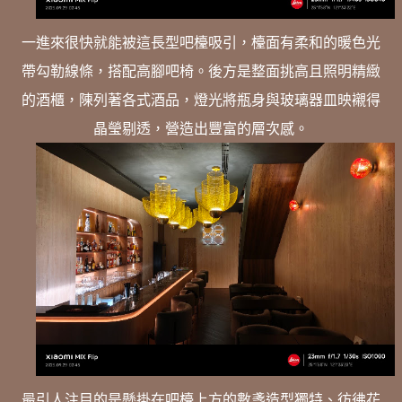
一進來很快就能被這長型吧檯吸引，檯面有柔和的暖色光
帶勾勒線條，搭配高腳吧椅。後方是整面挑高且照明精緻
的酒櫃，陳列著各式酒品，燈光將瓶身與玻璃器皿映襯得
晶瑩剔透，營造出豐富的層次感。
最引人注目的是懸掛在吧檯上方的數盞造型獨特、彷彿花