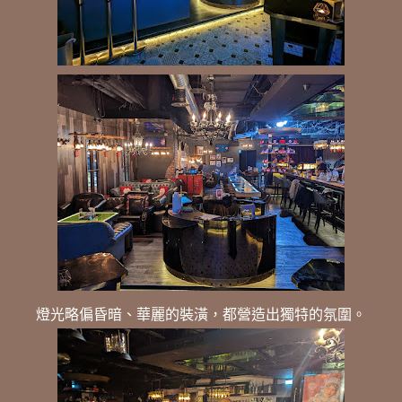
燈光略偏昏暗、華麗的裝潢，都營造出獨特的氛圍。