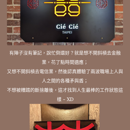
有陣子沒有筆記，說忙倒還好？就是想不開斜槓去金融
業，花了點時間適應；
又想不開斜槓去電信業，然後認真體驗了兩波職場上人與
人之間的各種矛與盾；
不想被糟踏的斷捨離後，這才找到人生最棒的工作狀態這
樣 ~ XD