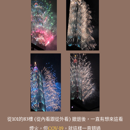
從101的83樓 (從內看跟從外看) 撤退後，一直有想來這看
煙火，但
COV-19
，就這樣一直錯過