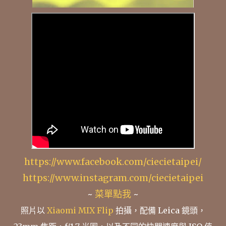
https://www.facebook.com/ciecietaipei/
https://www.instagram.com/ciecietaipei
~
菜單點我
~
照片以
Xiaomi MIX Flip
拍攝，配備 Leica 鏡頭，