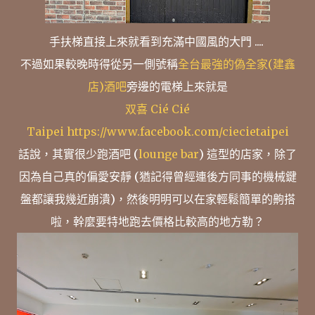
手扶梯直接上來就看到充滿中國風的大門 ....
不過如果較晚時得從另一側號稱
全台最強的偽全家(建鑫
店)酒吧
旁邊的電梯上來就是
双喜 Cié Cié
Taipei
https://www.facebook.com/ciecietaipei
話說，其實很少跑酒吧 (
lounge bar
) 這型的店家，除了
因為自己真的偏愛安靜 (猶記得曾經連後方同事的機械鍵
盤都讓我幾近崩潰)，然後明明可以在家輕鬆簡單的齁搭
啦，幹麼要特地跑去價格比較高的地方勒？