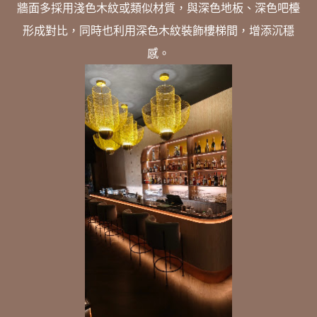
牆面多採用淺色木紋或類似材質，與深色地板、深色吧檯
形成對比，同時也利用深色木紋裝飾樓梯間，增添沉穩
感。