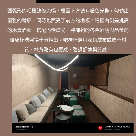
圓弧形的吧檯線條流暢，檯面下方裝有暖色光帶，勾勒出
優雅的輪廓，同時也照亮了前方的地板。吧檯內側是挑高
的木質酒櫃，搭配內嵌燈光，將陳列的各色酒瓶與晶瑩的
玻璃杯映照得十分精緻。吧檯椅選用深色絨布或皮革材
質，椅背略有包覆感，強調舒適與質感。