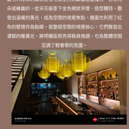
朵或蜂巢的，從天花板垂下金色網狀吊燈，造型獨特，散
發出溫暖的黃光，成為空間的視覺焦點。牆面也利用了紅
色的壁燈作為點綴，是整個空間的視覺核心。它們散發出
濃郁的暖黃光，將吧檯區照亮得極具情調，也為整體空間
定調了輕奢華的氛圍。