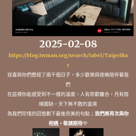
2025-02-08
https://blog.twman.org/search/label/TaipeiBa
r
双喜與你們歷經了兩千個日子，多少歡樂與夜晚陪伴著我
們
在這裡你能感受到不一樣的溫度，人有悲歡離合，月有陰
晴圓缺，天下無不散的宴席
為我們珍惜的回憶劃下最後完美的句點；
我們將再次與你
相遇，敬請期待
💜