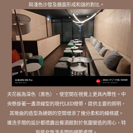
與淺色沙發及牆面形成和諧的對比。
天花板為深色（黑色），使空間在視覺上更具內聚性。中
央懸掛著一盞流線型的現代LED燈帶，提供主要的照明，
其彎曲的造型為硬朗的空間增添了幾分柔和的線條感。
連洗手間的設計都透露出餐酒館對於氛圍營造的用心，特
別是女性洗手間的細節處理。