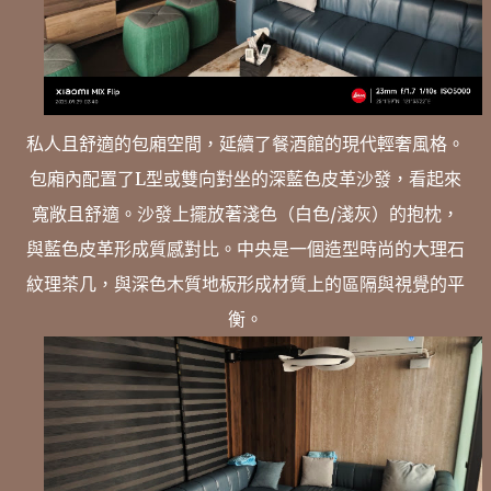
私人且舒適的包廂空間，延續了餐酒館的現代輕奢風格。
包廂內配置了L型或雙向對坐的深藍色皮革沙發，看起來
寬敞且舒適。沙發上擺放著淺色（白色/淺灰）的抱枕，
與藍色皮革形成質感對比。中央是一個造型時尚的大理石
紋理茶几，與深色木質地板形成材質上的區隔與視覺的平
衡。