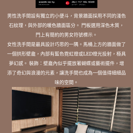
男性洗手間設有獨立的小便斗，背景牆面採用不同的淺色
石紋理，與外部的暖色牆面區分。 門板選用深色木質，
門上有簡約的男女符號標示。
女性洗手間是最具設計巧思的一隅。馬桶上方的牆面做了
一個拱形壁龕，內部有藍色霓虹燈或LED燈光投射，極具
夢幻感。 裝飾：壁龕內似乎擺放著蝴蝶或藝術擺件，增
添了奇幻與浪漫的元素，讓洗手間也成為一個值得細細品
味的空間。