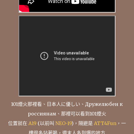
101煙火那裡看、日本人に優しい、Дружелюбен к
россиянам、那裡可以看到101煙火
位置就在
A19
(以前叫
NEO-19
)，隔避是
ATT4Fun
，一
樓很多站著喝，週末人多到爆的地方