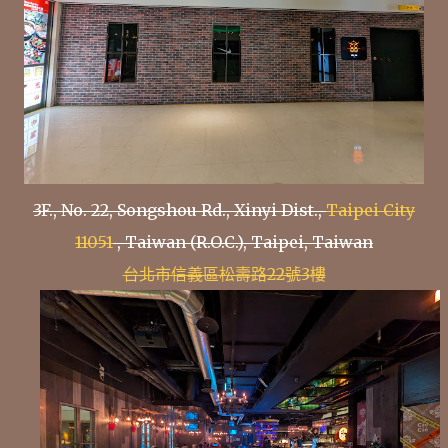
3F., No. 22, Songshou Rd., Xinyi Dist.,
Taipei City
11051
, Taiwan (R.O.C.), Taipei, Taiwan
台北市信義區松壽路22號3樓