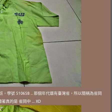
 班，學號 510658 ... 那個年代還有臺灣省，所以簡稱為省岡
著真的是 省岡中 .... XD