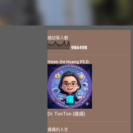
總訪客人數
9
8
6
4
9
8
Hsien-De Huang Ph.D.
Dr. TonTon (痛痛)
痛痛的人生