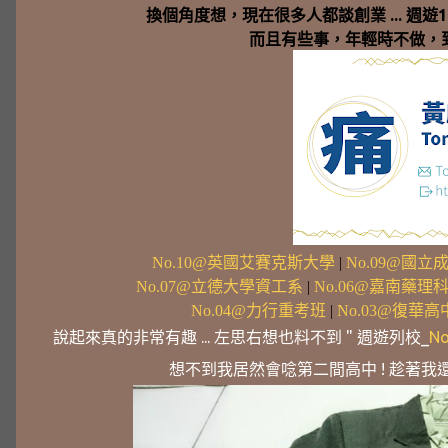
換個角度想，
現在很多人都談創業 ... 
而且
有些事，年輕時不做，到
No.10@英國艾賽克斯大學
|
No.09@國
No.07@立德大學資工系
|
No.06@嘉南藥
No.04@力行重考班
|
No.03@復華高
說起來真的非常有趣 ... 左思右想也料不到 "
週遊列校_
N
想不到我居然會唸第二間高中 ! 趁著我還有