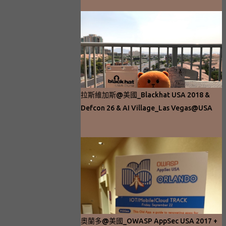
拉斯維加斯@美國_Blackhat USA 2018 &
Defcon 26 & AI Village_Las Vegas@USA
奧蘭多@美國_OWASP AppSec USA 2017 +