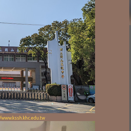
//www.kssh.khc.edu.tw