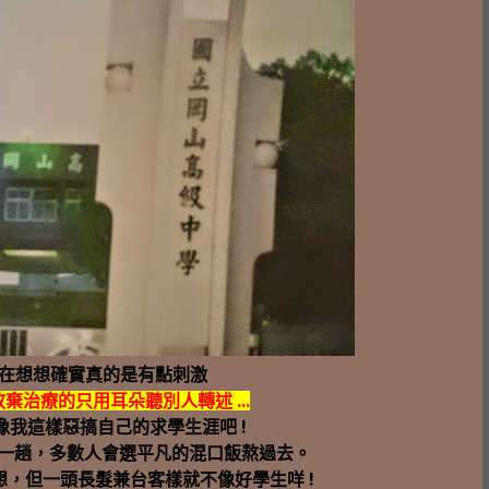
現在想想確實真的是有點刺激
治療的只用耳朵聽別人轉述 ...
我這樣惡搞自己的求學生涯吧 !
一趟，多數人會選平凡的混口飯熬過去。
想，但一頭長髮兼台客樣就不像好學生咩 !