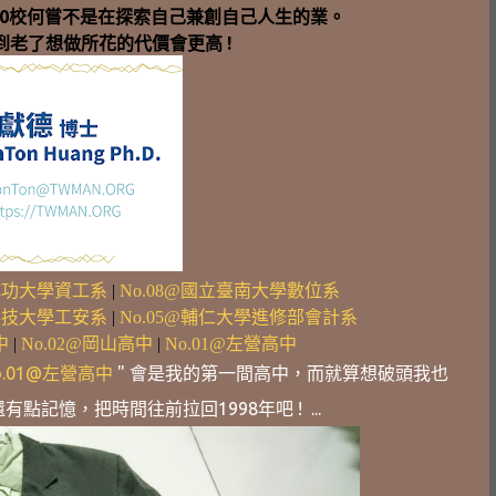
週遊10校何嘗不是在探索自己兼創自己人生的業。
老了想做所花的代價會更高 !
立成功大學資工系
|
No.08@國立臺南大學數位系
理科技大學工安系
|
No.05@輔仁大學進修部會計系
中
|
No.02@岡山高中
|
No.01@左營高中
o.01@左營高中
" 會是我的第一間高中，而就算想破頭我也
點記憶，把時間往前拉回1998年吧 ! ...