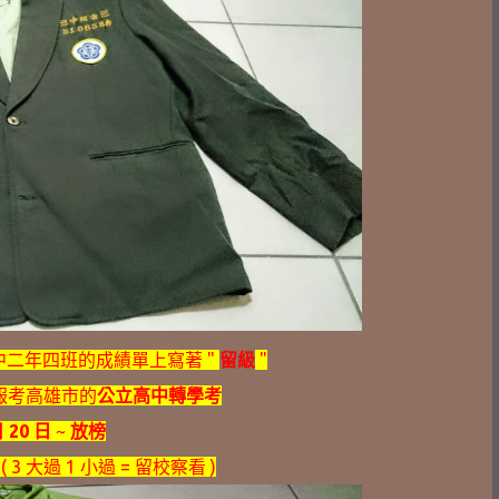
中二年四班的成績單上寫著 "
留級
"
報考高雄市的
公立高中轉學考
月 20 日
~
放榜
( 3 大過 1 小過 = 留校察看 )