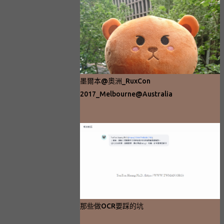
墨爾本@奧洲_RuxCon
2017_Melbourne@Australia
那些做OCR要踩的坑