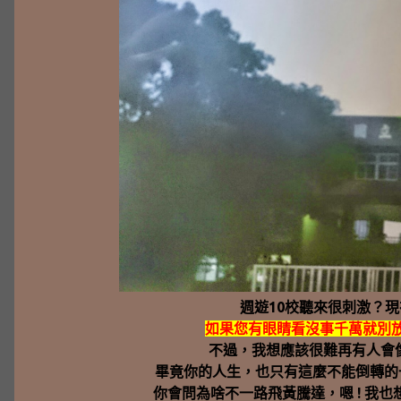
週遊10校聽來很刺激？
如果您有眼睛看沒事千萬就別放棄
不過，我想應該很難再有人會像
畢竟你的人生，也只有這麼不能倒轉的
你會問為啥不一路飛黃騰達，嗯 ! 我也