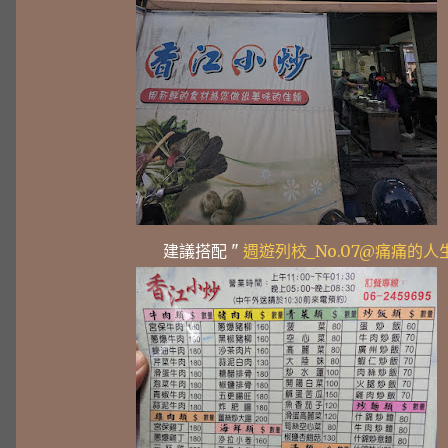
建議搭配 "
週遊列校_No.07@痛痛的