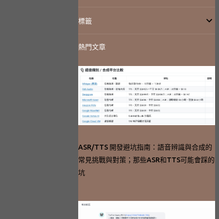
標籤
熱門文章
ASR/TTS 開發避坑指南：語音辨識與合成的
常見挑戰與對策；那些ASR和TTS可能會踩的
坑