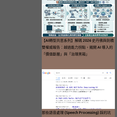
【AI轉型共思系列】解碼 2026 史丹佛與劍橋
雙權威報告：越過能力拐點，揭開 AI 導入的
「價值斷層」與「治理黑箱」
那些語音處理 (Speech Processing) 踩的坑