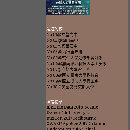
週遊列校
No.01@左營高中
No.02@岡山高中
No.03@復華高中
No.04@力行重考班
No.05@輔仁大學進修部會計系
No.06@嘉南藥理科技大學工安系
No.07@立德大學資工系
No.08@國立臺南大學數位系
No.09@國立成功大學資工系
No.10@英國艾賽克斯大學
演講精華
IEEE BigData 2018_Seattle
Defcon 26_Las Vegas
RuxCon 2017_Melbourne
OWASP AppSec 2017_Orlando
HadoopCon 2016_Taipei