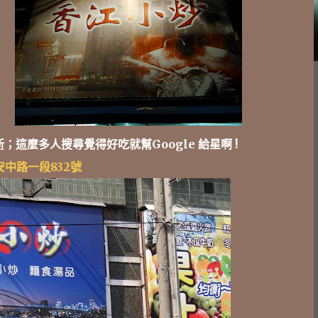
新
；這麼多人搜尋覺得好吃就幫Google 給星啊 !
中路一段832號