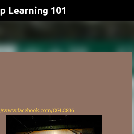
p Learning 101
跳到主要內容
://www.facebook.com/CGLC836