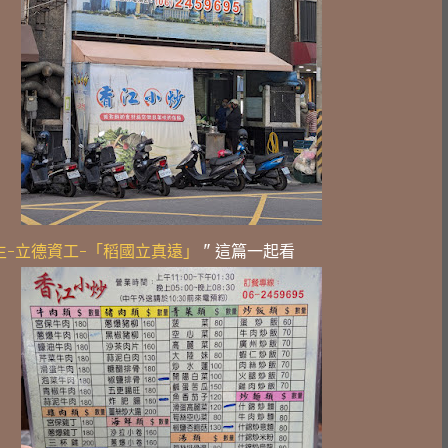
人生-立德資工-「稻國立真遠」
" 這篇一起看