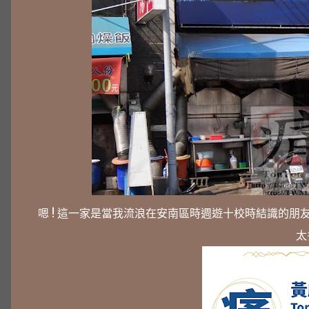
嗯 ! 這一家是當我流浪在安南區時週遊十校時結識的朋
太