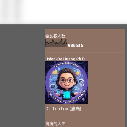
總訪客人數
9
8
6
5
3
6
Hsien-De Huang Ph.D.
Dr. TonTon (痛痛)
痛痛的人生