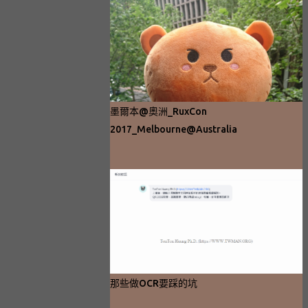
墨爾本@奧洲_RuxCon
2017_Melbourne@Australia
那些做OCR要踩的坑