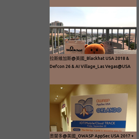
拉斯維加斯@美國_Blackhat USA 2018 &
Defcon 26 & AI Village_Las Vegas@USA
奧蘭多@美國_OWASP AppSec USA 2017 +