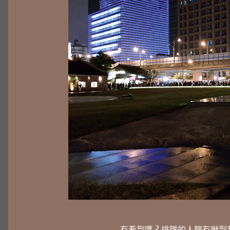
有看到嗎 ? 排隊的人龍有嚇到我 .