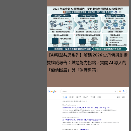
【AI轉型共思系列】解碼 2026 史丹佛與劍橋
雙權威報告：越過能力拐點，揭開 AI 導入的
「價值斷層」與「治理黑箱」