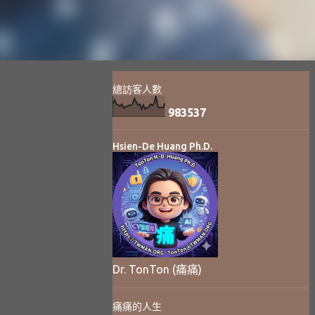
總訪客人數
9
8
3
5
3
7
Hsien-De Huang Ph.D.
Dr. TonTon (痛痛)
痛痛的人生