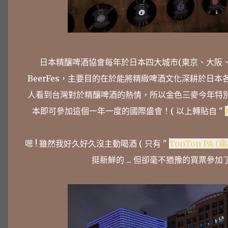
日本精釀啤酒協會每年於日本四大城市(東京、大阪
BeerFes，主要目的在於能將精緻啤酒文化深耕於日
人看到台灣對於精釀啤酒的熱情，所以金色三麥今年特別邀
本即可參加這個一年一度的國際盛會！( 以上轉貼自 "
嗯 ! 雖然我好久好久沒主動喝酒 ( 只有 "
TonTon PA (
挺新鮮的 ... 但卻毫不猶豫的買票參加了 .