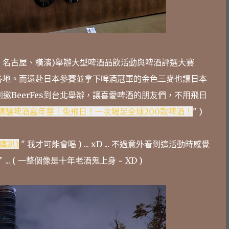
、名古屋、橫濱)舉辦大型啤酒品飲活動與啤酒評選大賽
本各地。而遠赴日本參賽並拿下啤酒冠軍的金色三麥也讓日本
BeerFes到台北舉辦，讓喜愛啤酒的朋友們，不用飛日
精釀啤酒嘉年華｜免飛日！一次喝足全球200款啤酒！
" )
痛痛趴)
" 我才可能會喝 ) ... xD ... 不過意外看到這活動時感覺
.. ( 一整個像是十年老酒鬼上身 ~ XD )