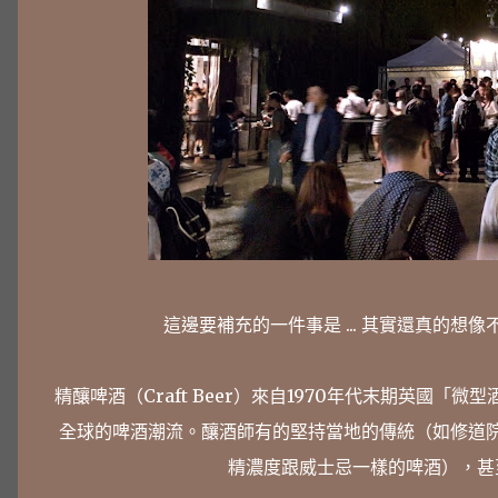
這邊要補充的一件事是 ... 其實還真的想像不
精釀啤酒（Craft Beer）來自1970年代末期英國「微
全球的啤酒潮流。釀酒師有的堅持當地的傳統（如修道
精濃度跟威士忌一樣的啤酒），甚