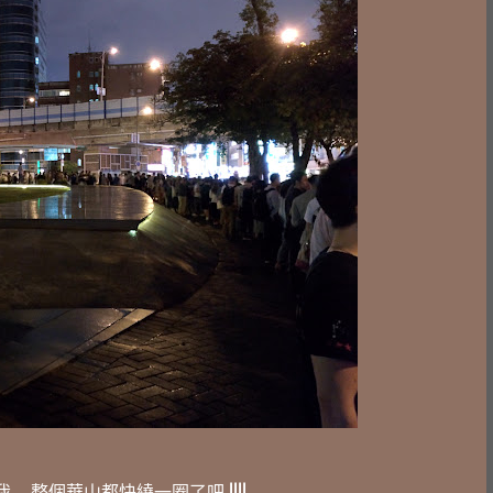
.. 整個華山都快繞一圈了吧 !!!!