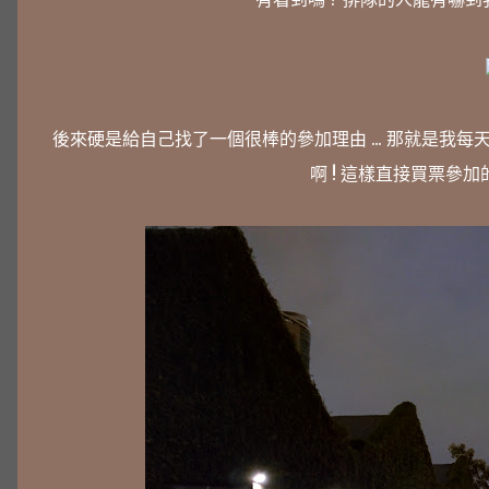
後來硬是給自己找了一個很棒的參加理由 ... 那就是我每天
啊 ! 這樣直接買票參加