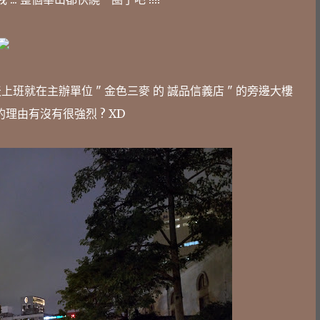
上班就在主辦單位 " 金色三麥 的 誠品信義店 " 的旁邊大樓
的理由有沒有很強烈 ? XD