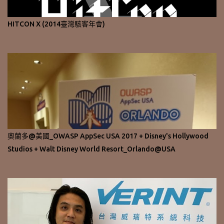
HITCON X (2014臺灣駭客年會)
奧蘭多@美國_OWASP AppSec USA 2017 + Disney's Hollywood
Studios + Walt Disney World Resort_Orlando@USA