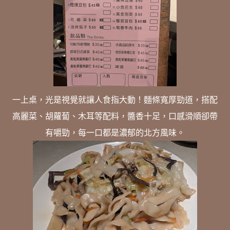
一上桌，光是視覺就讓人食指大動！麵條寬厚勁道，搭配
高麗菜、胡蘿蔔、木耳等配料，醬香十足，口感滑順卻帶
有嚼勁，每一口都是濃郁的北方風味。