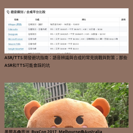
ASR/TTS 開發避坑指南：語音辨識與合成的常見挑戰與對策；那些
ASR和TTS可能會踩的坑
墨爾本@奧洲_RuxCon 2017_Melbourne@Australia