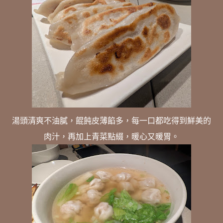
湯頭清爽不油膩，餛飩皮薄餡多，每一口都吃得到鮮美的
肉汁，再加上青菜點綴，暖心又暖胃。