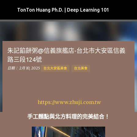
跳到主要內容
TonTon Huang Ph.D. | Deep Learning 101
朱記餡餅粥@信義旗艦店-台北市大安區信義
路三段124號
日期：
2月 10, 2025
台北大安區美食
台北美食
https://www.zhuji.com.tw
手工麵點與北方料理的完美結合！