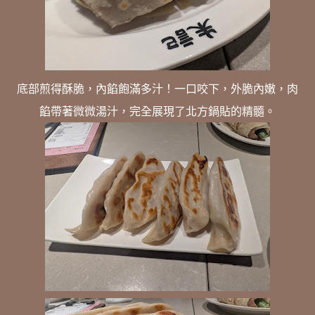
底部煎得酥脆，內餡飽滿多汁！一口咬下，外脆內嫩，肉
餡帶著微微湯汁，完全展現了北方鍋貼的精髓。