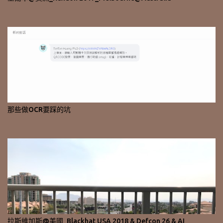
那些做OCR要踩的坑
拉斯維加斯@美國_Blackhat USA 2018 & Defcon 26 & AI