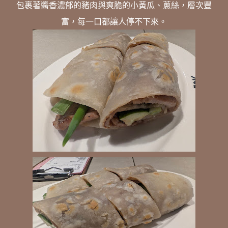
包裹著醬香濃郁的豬肉與爽脆的小黃瓜、蔥絲，層次豐
富，每一口都讓人停不下來。