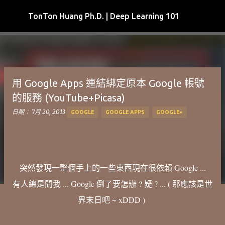
跳到主要內容
TonTon Huang Ph.D. | Deep Learning 101
用 Google Apps 連結綁定原本 Google 帳號
的服務 (YouTube+Picasa)
日期：
7月 20, 2013
GOOGLE
GOOGLE APPS
GOOGLE+
突然發現一整個手上的一些東西現在很依賴 Google ...
有人總是問我 ... Google 倒了要怎辦 ? 疑 ? ... ( 那應該是世
界末日吧 ~ xDDD )