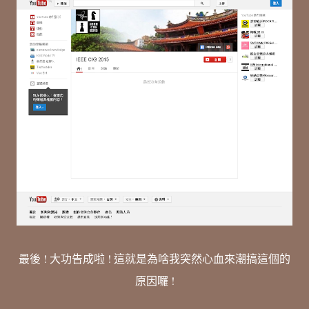
最後 ! 大功告成啦 ! 這就是為啥我突然心血來潮搞這個的
原因囉 !