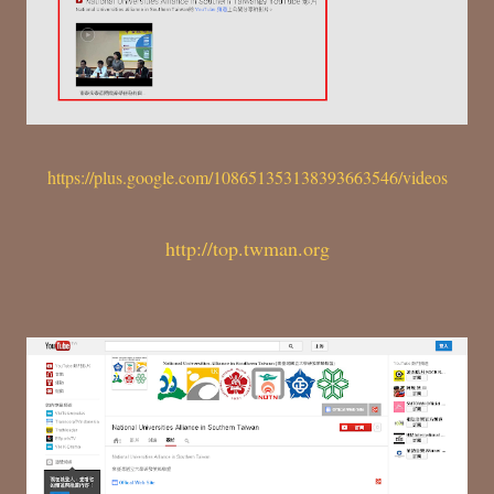
https://plus.google.com/108651353138393663546/videos
http://top.twman.org