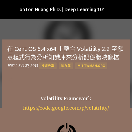
跳到主要內容
TonTon Huang Ph.D. | Deep Learning 101
在 Cent OS 6.4 x64 上整合 Volatility 2.2 至惡
意程式行為分析知識庫來分析記億體映像檔
日期：
8月 27, 2013
技術分享
抬丸郎
MIT.TWMAN.ORG
Volatility Framework
https://code.google.com/p/volatility/