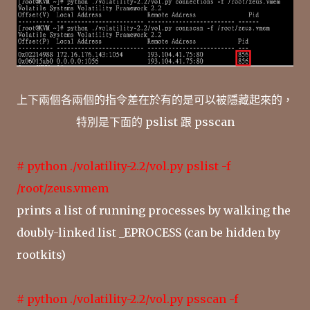
上下兩個各兩個的指令差在於有的是可以被隱藏起來的，
特別是下面的 pslist 跟 psscan
# python ./volatility-2.2/vol.py pslist -f
/root/zeus.vmem
prints a list of running processes by walking the
doubly-linked list _EPROCESS (can be hidden by
rootkits)
# python ./volatility-2.2/vol.py psscan -f