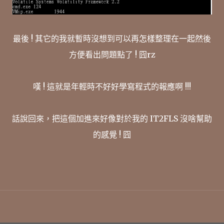
最後 ! 其它的我就暫時沒想到可以再怎樣整理在一起然後
方便看出問題點了 ! 囧rz
嘆 ! 這就是年輕時不好好學寫程式的報應啊 !!!
話說回來，把這個加進來好像對於我的 IT2FLS 沒啥幫助
的感覺 ! 囧