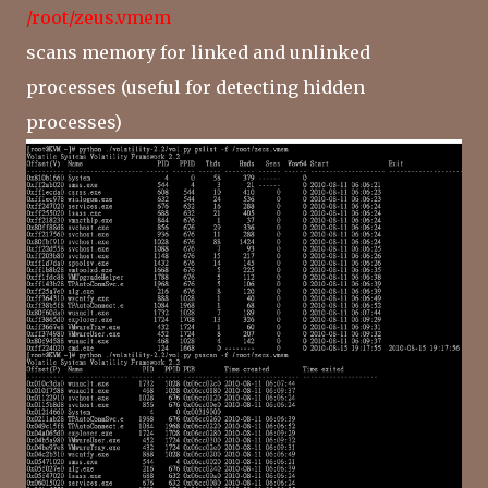
/root/zeus.vmem
scans memory for linked and unlinked
processes (useful for detecting hidden
processes)