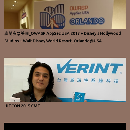
奧蘭多@美國_OWASP AppSec USA 2017 + Disney's Hollywood
Studios + Walt Disney World Resort_Orlando@USA
HITCON 2015 CMT