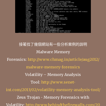
接著找了幾個網站有一些分析案例的說明
Malware Memory
Forensics:
http://www.chmag.in/article/aug2012/
malware-memory-forensics
Volatility – Memory Analysis
Tool:
http://www.senet-
int.com/2013/02/volatility-memory-analysis-tool/
Zeus Trojan - Memory Forensics with
Volatility:
http://www.behindthefirewalls.com/20