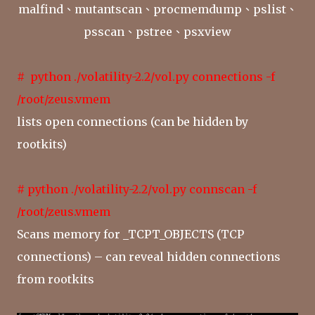
malfind、mutantscan、procmemdump、pslist、
psscan、pstree、psxview
# python ./volatility-2.2/vol.py connections -f
/root/zeus.vmem
lists open connections (can be hidden by
rootkits)
# python ./volatility-2.2/vol.py connscan -f
/root/zeus.vmem
Scans memory for _TCPT_OBJECTS (TCP
connections) – can reveal hidden connections
from rootkits