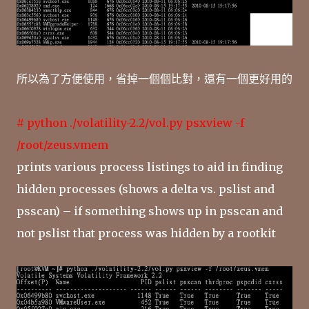
所以為了方便使用，省掉一個個比對，還有一個更好用的
# python ./volatility-2.2/vol.py psxview -f
/root/zeus.vmem
prints various process listings to aid in finding
hidden processes (shows a delta vs. pslist and
psscan) – if something shows up in psscan and
not pslist that process was hidden by a rootkit