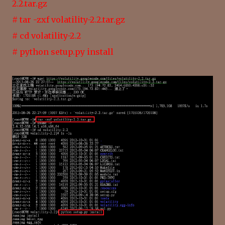
2.2.tar.gz
# tar -zxf volatility-2.2.tar.gz
# cd volatility-2.2
# python setup.py install