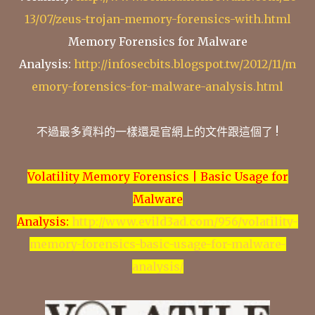
13/07/zeus-trojan-memory-forensics-with.html
Memory Forensics for Malware
Analysis:
http://infosecbits.blogspot.tw/2012/11/m
emory-forensics-for-malware-analysis.html
不過最多資料的一樣還是官網上的文件跟這個了 !
Volatility Memory Forensics | Basic Usage for
Malware
Analysis:
http://www.evild3ad.com/956/volatility-
memory-forensics-basic-usage-for-malware-
analysis/