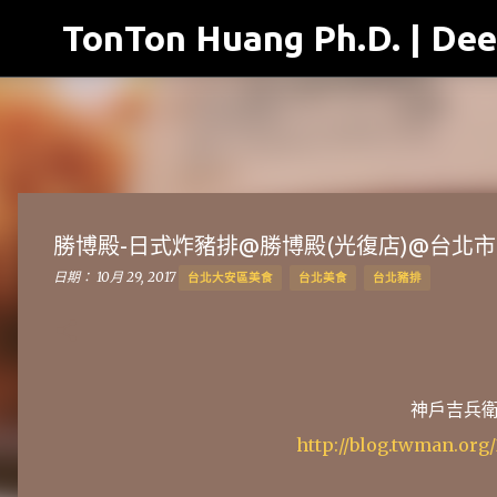
TonTon Huang Ph.D. | Dee
勝博殿-日式炸豬排@勝博殿(光復店)@台北市
日期：
10月 29, 2017
台北大安區美食
台北美食
台北豬排
神戶吉兵衛@
http://blog.twman.org