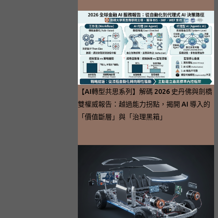
【AI轉型共思系列】解碼 2026 史丹佛與劍橋
雙權威報告：越過能力拐點，揭開 AI 導入的
「價值斷層」與「治理黑箱」