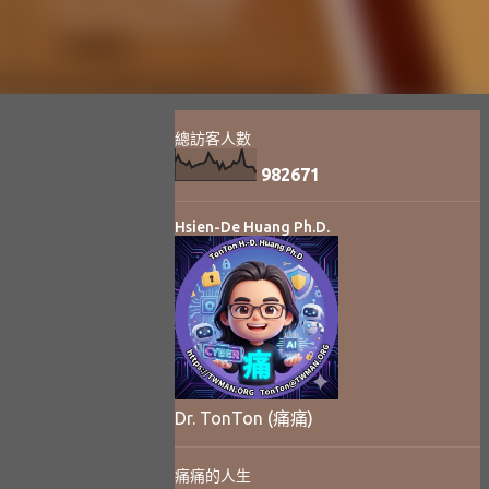
總訪客人數
9
8
2
6
7
1
Hsien-De Huang Ph.D.
Dr. TonTon (痛痛)
痛痛的人生