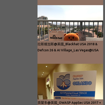
拉斯維加斯@美國_Blackhat USA 2018 &
Defcon 26 & AI Village_Las Vegas@USA
奧蘭多@美國_OWASP AppSec USA 2017 +