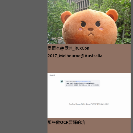
墨爾本@奧洲_RuxCon
2017_Melbourne@Australia
那些做OCR要踩的坑