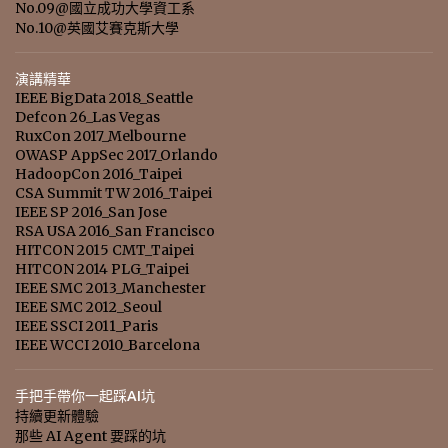
No.09@國立成功大學資工系
No.10@英國艾賽克斯大學
演講精華
IEEE BigData 2018_Seattle
Defcon 26_Las Vegas
RuxCon 2017_Melbourne
OWASP AppSec 2017_Orlando
HadoopCon 2016_Taipei
CSA Summit TW 2016_Taipei
IEEE SP 2016_San Jose
RSA USA 2016_San Francisco
HITCON 2015 CMT_Taipei
HITCON 2014 PLG_Taipei
IEEE SMC 2013_Manchester
IEEE SMC 2012_Seoul
IEEE SSCI 2011_Paris
IEEE WCCI 2010_Barcelona
手把手帶你一起踩AI坑
持續更新體驗
那些 AI Agent 要踩的坑