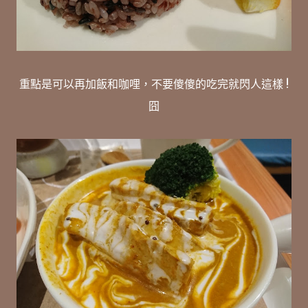
重點是可以再加飯和咖哩，不要傻傻的吃完就閃人這樣 !
囧