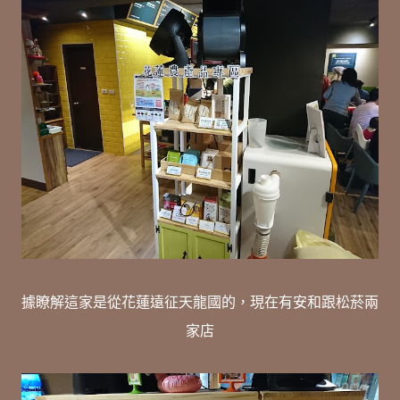
據瞭解這家是從花蓮遠征天龍國的，現在有安和跟松菸兩
家店