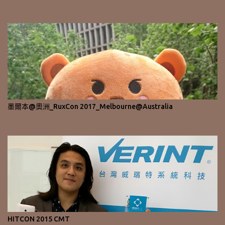
墨爾本@奧洲_RuxCon 2017_Melbourne@Australia
HITCON 2015 CMT