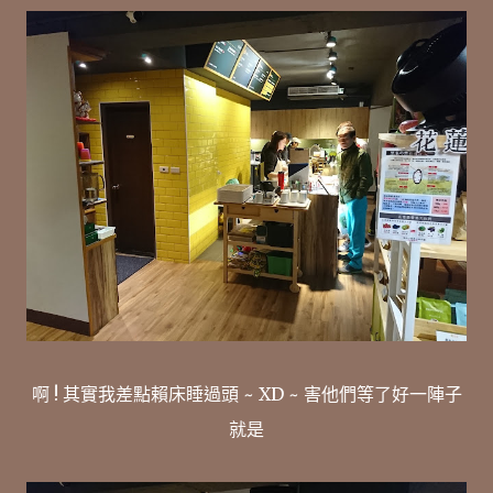
啊 ! 其實我差點賴床睡過頭 ~ XD ~ 害他們等了好一陣子
就是