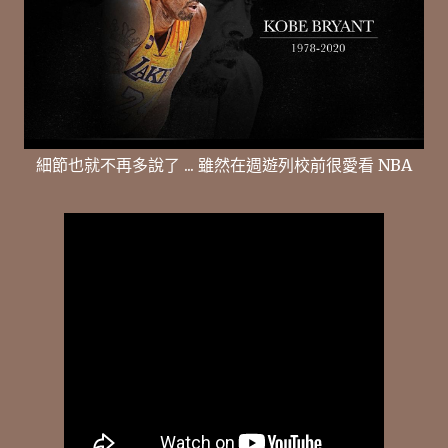
細節也就不再多說了 ... 雖然在週遊列校前很愛看 NBA