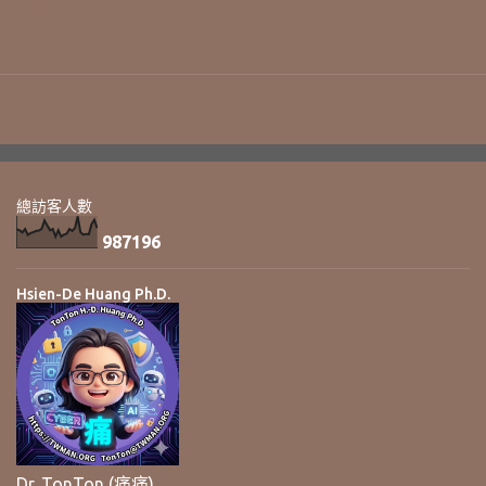
總訪客人數
9
8
7
1
9
6
Hsien-De Huang Ph.D.
Dr. TonTon (痛痛)