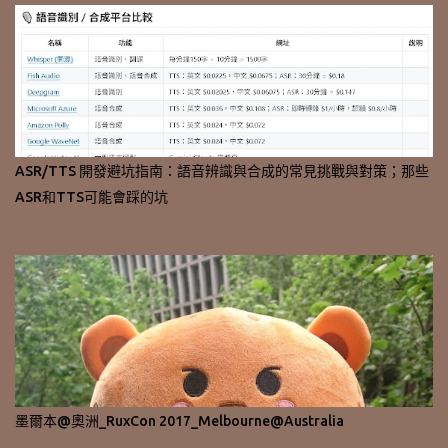
ASR/TTS 開發避坑指南：語音辨識與合成的常見挑戰與對策；那些
ASR和TTS可能會踩的坑
墨爾本@奧洲_RuxCon 2017_Melbourne@Australia