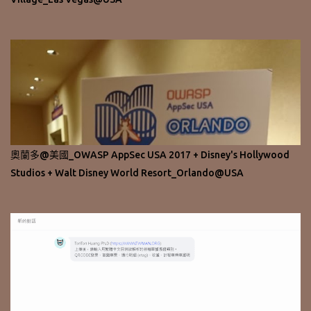
奧蘭多@美國_OWASP AppSec USA 2017 + Disney's Hollywood
Studios + Walt Disney World Resort_Orlando@USA