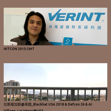
HITCON 2015 CMT
拉斯維加斯@美國_Blackhat USA 2018 & Defcon 26 & AI
Village_Las Vegas@USA