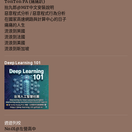
TonTon PA (痛痛趴)
抬丸郎@MiT中文安裝說明
惡意程式分析 / 惡意程式行為分析
在國家高速網路與計算中心的日子
痛痛的人生
流浪到英國
流浪到法國
流浪到美國
流浪到新加坡
Deep Learning 101
週遊列校
No.01@左營高中