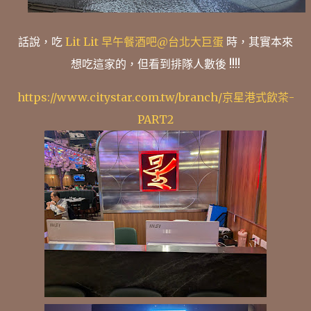
話說，吃
Lit Lit 早午餐酒吧@台北大巨蛋
時，其實本來
想吃這家的，但看到排隊人數後 !!!!
https://www.citystar.com.tw/branch/京星港式飲茶-
PART2