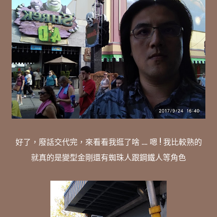
好了，廢話交代完，來看看我逛了啥 .... 嗯 ! 我比較熟的
就真的是變型金剛還有蜘珠人跟鋼鐵人等角色