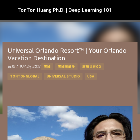
跳到主要內容
TonTon Huang Ph.D. | Deep Learning 101
Universal Orlando Resort™ | Your Orlando
Vacation Destination
日期：
9月 24, 2017
美國
美國奧蘭多
痛痛世界GO
TONTONGLOBAL
UNIVERSAL STUDIO
USA