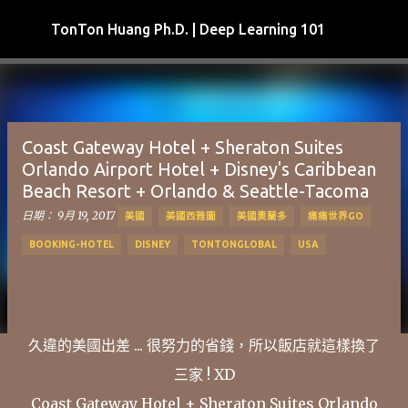
跳到主要內容
TonTon Huang Ph.D. | Deep Learning 101
Coast Gateway Hotel + Sheraton Suites
Orlando Airport Hotel + Disney's Caribbean
Beach Resort + Orlando & Seattle-Tacoma
日期：
9月 19, 2017
美國
美國西雅圖
美國奧蘭多
痛痛世界GO
BOOKING-HOTEL
DISNEY
TONTONGLOBAL
USA
久違的美國出差 ... 很努力的省錢，所以飯店就這樣換了
三家 ! XD
Coast Gateway Hotel + Sheraton Suites Orlando