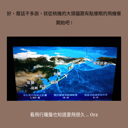
好，廢話不多說，就從桃機的大頭貓跟有點傻眼的飛機餐
開始吧 !
看飛行羅盤也知道要飛很久 ... 0rz