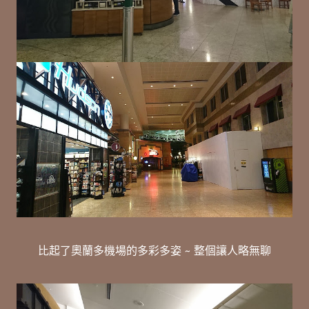
比起了奧蘭多機場的多彩多姿 ~ 整個讓人略無聊