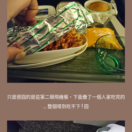
只是很囧的是這第二頓飛機餐，下面疊了一個人家吃完的
... 整個噁到吃不下 ! 囧