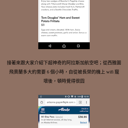
接著來跟大家介紹下超神奇的阿拉斯加航空吧；從西雅圖
飛奧蘭多大約需要 6 個小時，自從被長榮的機上 wifi 寵
壞後，頓時覺得很囧