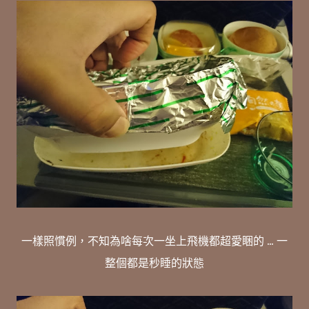
一樣照慣例，不知為啥每次一坐上飛機都超愛睏的 ... 一
整個都是秒睡的狀態