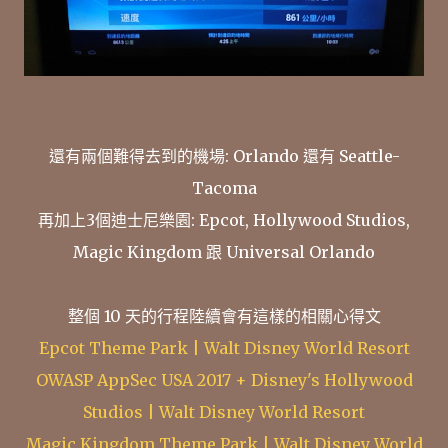
還有兩個難得去到的機場: Orlando 還有 Seattle-
Tacoma
再加上3個迪士尼樂園: Epcot, Hollywood Studios,
Magic Kingdom 跟 Universal Orlando
整個 10 天的行程陸續會有這樣的相關心得文
Epcot Theme Park | Walt Disney World Resort
OWASP AppSec USA 2017 + Disney's Hollywood
Studios | Walt Disney World Resort
Magic Kingdom Theme Park | Walt Disney World