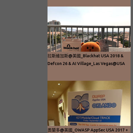
拉斯維加斯@美國_Blackhat USA 2018 &
Defcon 26 & AI Village_Las Vegas@USA
奧蘭多@美國_OWASP AppSec USA 2017 +