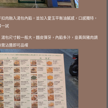
梅干扣肉融入湯包內餡，並加入愛玉平衡油膩感，口感獨特，
得一試
花，湯包尺寸較一般大，麵皮彈牙，內餡多汁，韭黃與豬肉調
無需沾醬即可品嚐