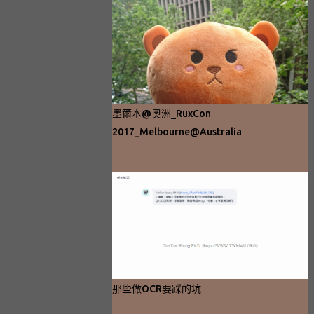
墨爾本@奧洲_RuxCon
2017_Melbourne@Australia
那些做OCR要踩的坑