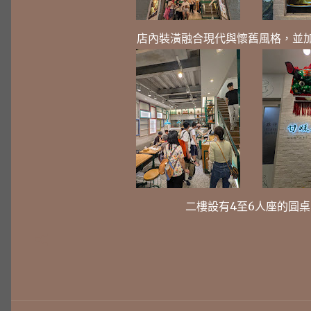
店內裝潢融合現代與懷舊風格，並
二樓設有4至6人座的圓