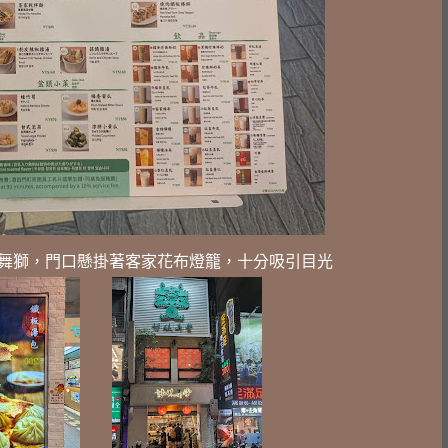
舞獅，門口懸掛著客家花布燈籠，十分吸引目光