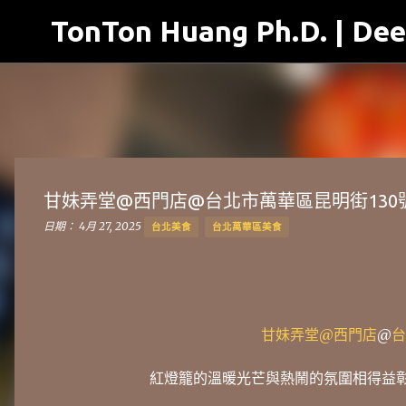
TonTon Huang Ph.D. | Dee
甘妹弄堂@西門店@台北市萬華區昆明街130
日期：
4月 27, 2025
台北美食
台北萬華區美食
甘妹弄堂@西門店
@
台
紅燈籠的溫暖光芒與熱鬧的氛圍相得益