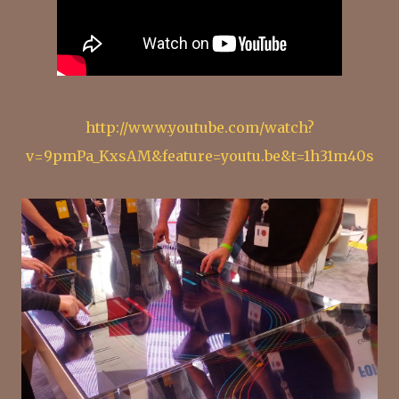
http://www.youtube.com/watch?
v=9pmPa_KxsAM&feature=youtu.be&t=1h31m40s