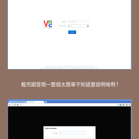
截完圖發現一整個太簡單不知道要說明啥啊 !