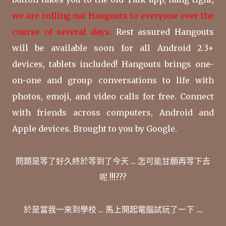
we are rolling out Hangouts to everyone over the
course of several days.
Rest assured Hangouts
will be available soon for all Android 2.3+
devices, tablets included! Hangouts brings one-
on-one and group conversations to life with
photos, emoji, and video calls for free. Connect
with friends across computers, Android and
Apple devices. Brought to you by Google.
問題是等了好久終於等到了今天 ... 怎可能甘願再等下去
呢 !!!???
於是當我一來到學校 ... 馬上開起電腦試玩了一下 ....