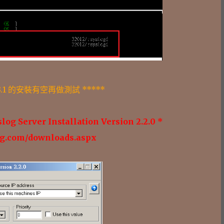
r 5.3.1 的安裝有空再做測試 *****
log Server Installation Version 2.2.0 *
og.com/downloads.aspx