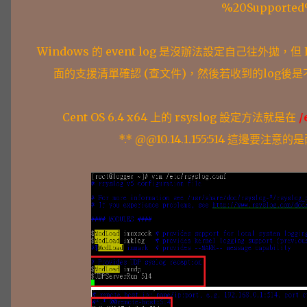
%20Supported
Windows 的 event log 是沒辦法設定自己往外拋，但
面的支援清單確認 (查文件)，然後若收到的log後是不是能
Cent OS 6.4 x64 上的 rsyslog 設定方法就是在
/
*.* @@10.14.1.155:514 這邊要注