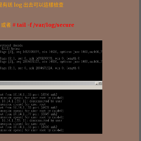
是有送 log 出去可以這樣檢查
或者
# tail -f /var/log/secure