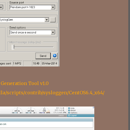
 Generation Tool v1.0
lla/scripts/contrib/sysloggen/CentOS6.4_x64/