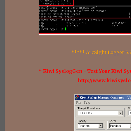
***** ArcSight Logge
* Kiwi SyslogGen - Test Your Kiwi Sys
http://www.kiwisysl