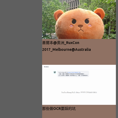
墨爾本@奧洲_RuxCon
2017_Melbourne@Australia
那些做OCR要踩的坑