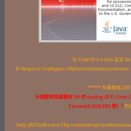
在 CentOS 6.4 x64 設定 Arc
10 Steps to Configure OS/Device/Smartconnector S
***** 在繼續做之前
分清楚到底是要收 OS 的 syslog (EX: Cent OS
Firewall/IDS/IPS 等) ?
然
http://h71028.www7.hp.com/enterprise/downl