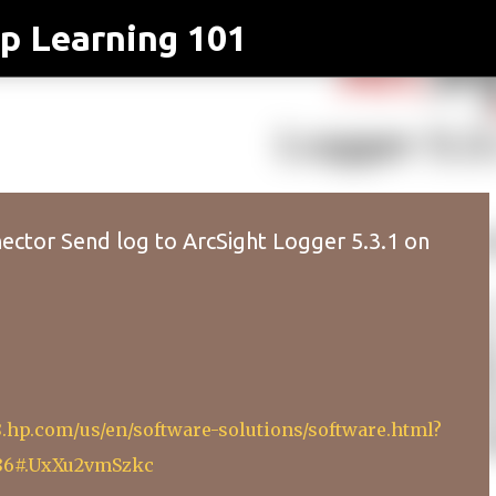
p Learning 101
跳到主要內容
ctor Send log to ArcSight Logger 5.3.1 on
.hp.com/us/en/software-solutions/software.html?
86#.UxXu2vmSzkc