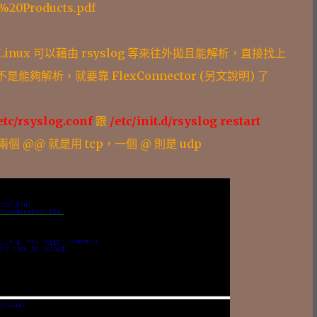
%20Products.pdf
 Linux 可以藉由 rsyslog 等來往外拋且能解析，直接找上
夠解析，就要靠 FlexConnector (另文說明) 了
etc/rsyslog.conf
跟
/etc/init.d/rsyslog restart
意的是兩個 @@ 就是用 tcp，一個 @ 則是 udp