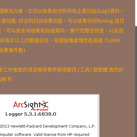
日誌管理解決方案，它可以收集和分析所有企業日誌(Log)資料，
能: 綜合的日誌收集功能，可以收集任何Syslog 或日
規需求，可以安全地收集和存儲資料，進行完整性檢查，以及自
存兩年以上的壓縮日誌，每個設備處理性能高達 75,000
秒收集事件數)
次出來工作後真的深深覺得業界用得東西 (工具) 跟軟體 真的好
啊 !!!