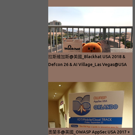
拉斯維加斯@美國_Blackhat USA 2018 &
Defcon 26 & AI Village_Las Vegas@USA
奧蘭多@美國_OWASP AppSec USA 2017 +