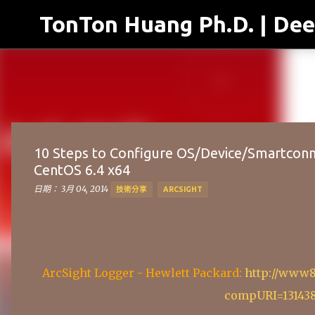
TonTon Huang Ph.D. | Dee
10 Steps to Configure OS/Device/Smartconne
CentOS 6.4 x64
日期：
3月 04, 2014
技術分享
ARCSIGHT
ArcSight Logger - Hewlett Packard:
http://www8
compURI=13143