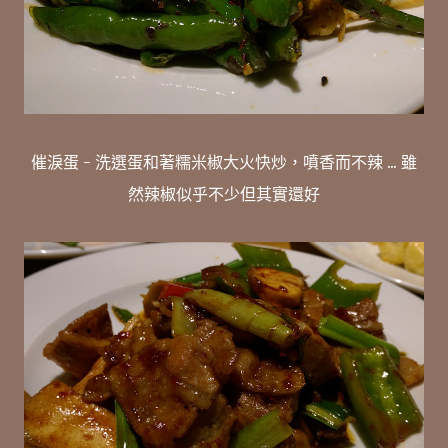
催淚蛋 - 洗選蛋和著糯米椒大火快炒，噴香而不辣 ... 雖
然辣椒似乎不少但其實還好