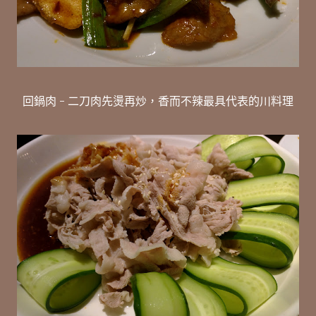
回鍋肉 - 二刀肉先燙再炒，香而不辣最具代表的川料理