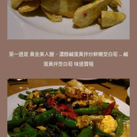
第一道是 黃金美人腿 - 濃醇鹹蛋黃拌炒鮮嫩茭白筍 ... 鹹
蛋黃拌筊白筍 味道贊哦