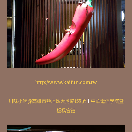
http://www.kaifun.com.tw
川味小吃@高雄市鹽埕區大勇路155號
|
中華電信學院暨
板橋會館