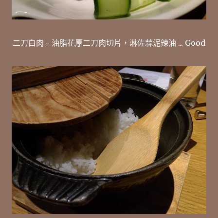
二刀白肉 - 油脂花厚二刀肉切片，淋佐蒜泥辣油 ... Good