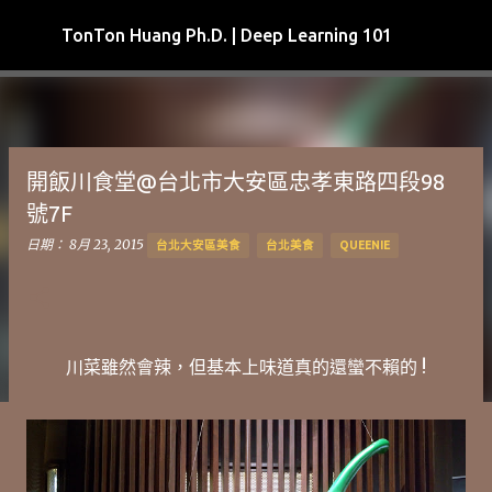
跳到主要內容
TonTon Huang Ph.D. | Deep Learning 101
開飯川食堂@台北市大安區忠孝東路四段98
號7F
日期：
8月 23, 2015
台北大安區美食
台北美食
QUEENIE
川菜雖然會辣，但基本上味道真的還蠻不賴的 !