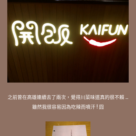
之前曾在高雄連續去了兩次，覺得川菜味道真的很不賴 ...
雖然我很容易因為吃辣而噴汗 ! 囧