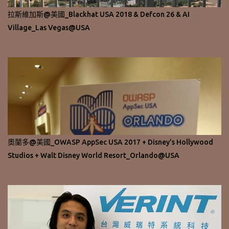
拉斯維加斯@美國_Blackhat USA 2018 & Defcon 26 & AI
Village_Las Vegas@USA
奧蘭多@美國_OWASP AppSec USA 2017 + Disney's Hollywood
Studios + Walt Disney World Resort_Orlando@USA