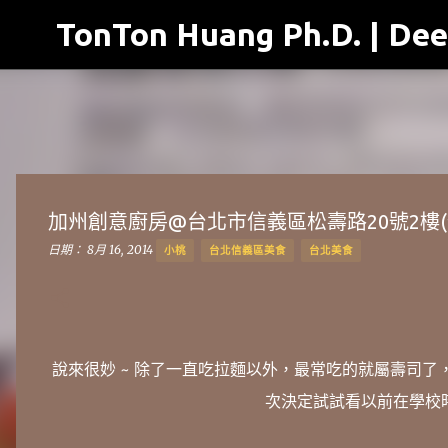
TonTon Huang Ph.D. | Dee
加州創意廚房@台北市信義區松壽路20號2樓(
日期：
8月 16, 2014
小桃
台北信義區美食
台北美食
說來很妙 ~ 除了一直吃拉麵以外，最常吃的就屬壽司
次決定試試看以前在學校時