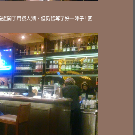
是避開了用餐人潮，但仍舊等了好一陣子 ! 囧