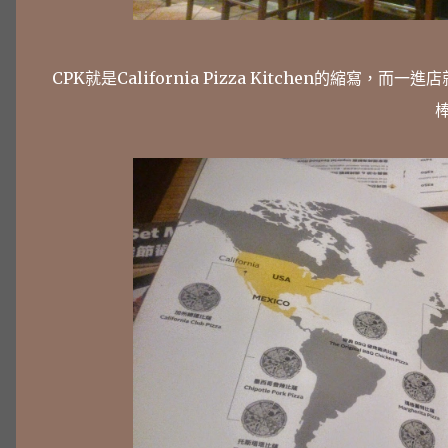
CPK就是California Pizza Kitchen的縮寫
棒 