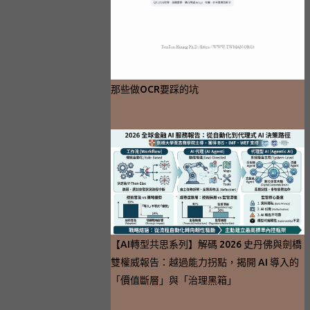
那些做OCR要踩的坑
【AI轉型共思系列】解碼 2026 史丹佛與劍橋
雙權威報告：越過能力拐點，揭開 AI 導入的
「價值斷層」與「治理黑箱」