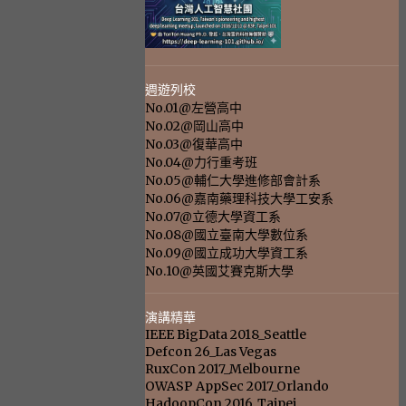
週遊列校
No.01@左營高中
No.02@岡山高中
No.03@復華高中
No.04@力行重考班
No.05@輔仁大學進修部會計系
No.06@嘉南藥理科技大學工安系
No.07@立德大學資工系
No.08@國立臺南大學數位系
No.09@國立成功大學資工系
No.10@英國艾賽克斯大學
演講精華
IEEE BigData 2018_Seattle
Defcon 26_Las Vegas
RuxCon 2017_Melbourne
OWASP AppSec 2017_Orlando
HadoopCon 2016_Taipei