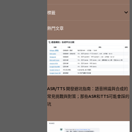
標籤
熱門文章
ASR/TTS 開發避坑指南：語音辨識與合成的
常見挑戰與對策；那些ASR和TTS可能會踩的
坑