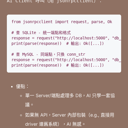
AI Client 呼叫（用 jsonrpcclient）：
from jsonrpcclient import request, parse, Ok

# 查 SQLite - 統一端點和格式

response = request("http://localhost:5000", "db_que
print(parse(response))  # 輸出: Ok([...])

# 查 MySQL - 同端點，只換 conn_str

response = request("http://localhost:5000", "db_que
print(parse(response))  # 輸出: Ok([...])
優點：
單一 Server/端點處理多 DB，AI 只學一套協
議。
如果無 API，Server 內部包裝（e.g., 直接用
driver 連舊系統），AI 無感。