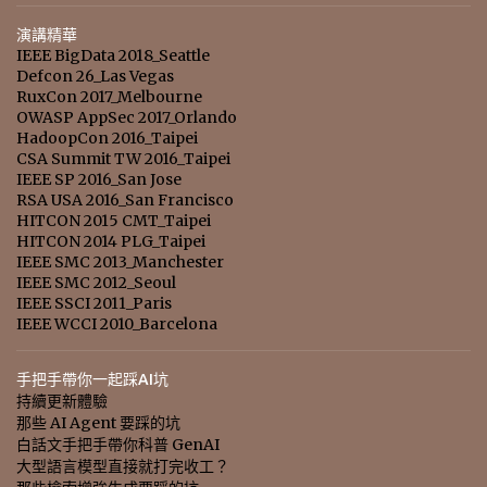
演講精華
IEEE BigData 2018_Seattle
Defcon 26_Las Vegas
RuxCon 2017_Melbourne
OWASP AppSec 2017_Orlando
HadoopCon 2016_Taipei
CSA Summit TW 2016_Taipei
IEEE SP 2016_San Jose
RSA USA 2016_San Francisco
HITCON 2015 CMT_Taipei
HITCON 2014 PLG_Taipei
IEEE SMC 2013_Manchester
IEEE SMC 2012_Seoul
IEEE SSCI 2011_Paris
IEEE WCCI 2010_Barcelona
手把手帶你一起踩AI坑
持續更新體驗
那些 AI Agent 要踩的坑
白話文手把手帶你科普 GenAI
大型語言模型直接就打完收工？