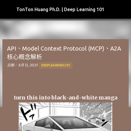
跳到主要內容
TonTon Huang Ph.D. | Deep Learning 101
API、Model Context Protocol (MCP)、A2A
核心概念解析
日期：
8月 11, 2025
DEEPLEARNING101
turn this into black-and-white manga