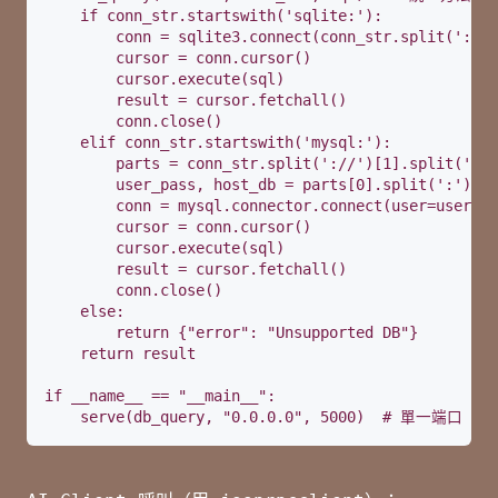
    if conn_str.startswith('sqlite:'):

        conn = sqlite3.connect(conn_str.split('://'
        cursor = conn.cursor()

        cursor.execute(sql)

        result = cursor.fetchall()

        conn.close()

    elif conn_str.startswith('mysql:'):

        parts = conn_str.split('://')[1].split('@')

        user_pass, host_db = parts[0].split(':'), p
        conn = mysql.connector.connect(user=user_pa
        cursor = conn.cursor()

        cursor.execute(sql)

        result = cursor.fetchall()

        conn.close()

    else:

        return {"error": "Unsupported DB"}

    return result

if __name__ == "__main__":

    serve(db_query, "0.0.0.0", 5000)  # 單一端口 500