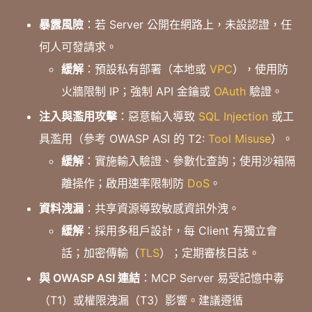
暴露風險
：若 Server 公開在網路上，未設認證，任
何人可發請求。
緩解
：預設私有部署（本地或
VPC
），使用防
火牆限制 IP；強制 API 金鑰或
OAuth
驗證。
注入與濫用攻擊
：惡意輸入導致
SQL Injection
或工
具濫用（參考 OWASP ASI 的 T2:
Tool Misuse
）。
緩解
：實施輸入驗證、參數化查詢；使用沙箱隔
離操作；啟用速率限制防
DoS
。
資料洩漏
：共享資源導致敏感資訊外洩。
緩解
：採用多租戶設計，每 Client 有獨立會
話；加密傳輸（
TLS
）；定期審核日誌。
與 OWASP ASI 連結
：MCP Server 易受記憶中毒
（T1）或權限洩漏（T3）影響。建議遵循