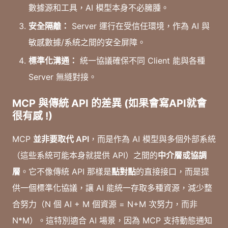
數據源和工具，AI 模型本身不必臃腫。
安全隔離：
Server 運行在受信任環境，作為 AI 與
敏感數據/系統之間的安全屏障。
標準化溝通：
統一協議確保不同 Client 能與各種
Server 無縫對接。
MCP 與傳統 API 的差異 (如果會寫API就會
很有感 !)
MCP
並非要取代 API
，而是作為 AI 模型與多個外部系統
（這些系統可能本身就提供 API）之間的
中介層或協調
層
。它不像傳統 API 那樣是
點對點
的直接接口，而是提
供一個標準化協議，讓 AI 能統一存取多種資源，減少整
合努力（N 個 AI + M 個資源 = N+M 次努力，而非
N*M）。這特別適合 AI 場景，因為 MCP 支持動態通知