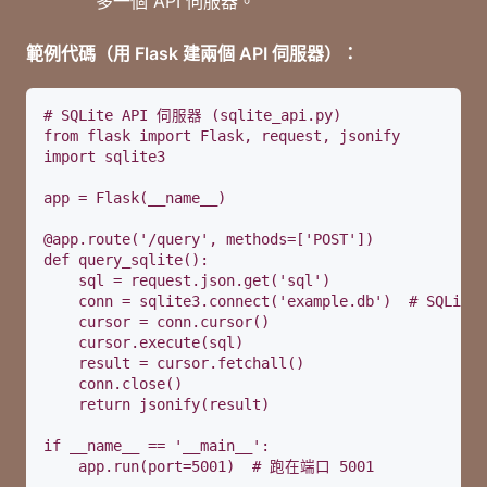
多一個 API 伺服器。
範例代碼（用 Flask 建兩個 API 伺服器）：
# SQLite API 伺服器 (sqlite_api.py)

from flask import Flask, request, jsonify

import sqlite3

app = Flask(__name__)

@app.route('/query', methods=['POST'])

def query_sqlite():

    sql = request.json.get('sql')

    conn = sqlite3.connect('example.db')  # SQLite
    cursor = conn.cursor()

    cursor.execute(sql)

    result = cursor.fetchall()

    conn.close()

    return jsonify(result)

if __name__ == '__main__':

    app.run(port=5001)  # 跑在端口 5001