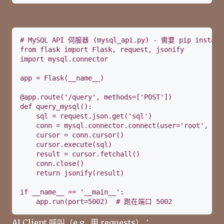
# MySQL API 伺服器 (mysql_api.py) - 需要 pip install m
from flask import Flask, request, jsonify

import mysql.connector

app = Flask(__name__)

@app.route('/query', methods=['POST'])

def query_mysql():

    sql = request.json.get('sql')

    conn = mysql.connector.connect(user='root', pa
    cursor = conn.cursor()

    cursor.execute(sql)

    result = cursor.fetchall()

    conn.close()

    return jsonify(result)

if __name__ == '__main__':

    app.run(port=5002)  # 跑在端口 5002
AI Client 呼叫（e.g., 用 requests）：