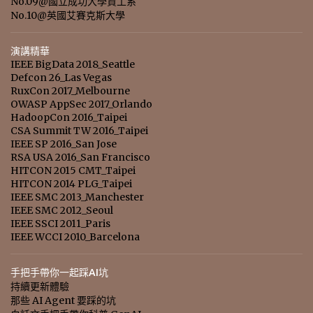
No.09@國立成功大學資工系
No.10@英國艾賽克斯大學
演講精華
IEEE BigData 2018_Seattle
Defcon 26_Las Vegas
RuxCon 2017_Melbourne
OWASP AppSec 2017_Orlando
HadoopCon 2016_Taipei
CSA Summit TW 2016_Taipei
IEEE SP 2016_San Jose
RSA USA 2016_San Francisco
HITCON 2015 CMT_Taipei
HITCON 2014 PLG_Taipei
IEEE SMC 2013_Manchester
IEEE SMC 2012_Seoul
IEEE SSCI 2011_Paris
IEEE WCCI 2010_Barcelona
手把手帶你一起踩AI坑
持續更新體驗
那些 AI Agent 要踩的坑