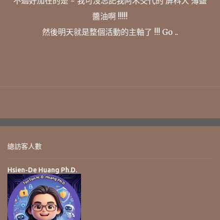
不過好加在的是 ~ 我可沒忘記我阿木交代的 屏科大 薄鹽
醬油啊 !!!!!
然後明天就是整個活動的主軸了 !!! Go ..
總訪客人數
Hsien-De Huang Ph.D.