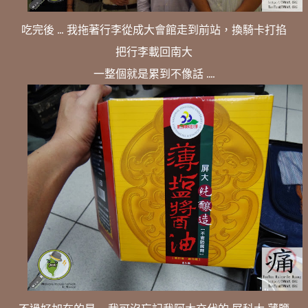
吃完後 ... 我拖著行李從成大會館走到前站，換騎卡打掐
把行李載回南大
一整個就是累到不像話 ....