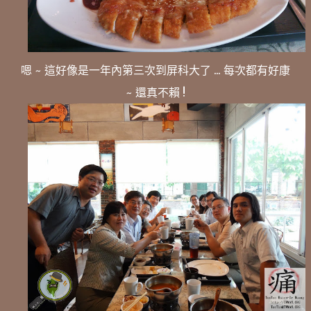
嗯 ~ 這好像是一年內第三次到屏科大了 ... 每次都有好康
~ 還真不賴 !