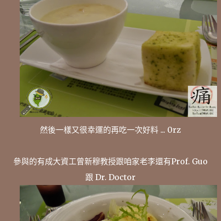
然後一樣又很幸運的再吃一次好料 ... 0rz
參與的有成大資工曾新穆教授跟咱家老李還有Prof. Guo
跟 Dr. Doctor