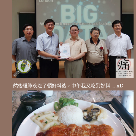
然後繼昨晚吃了頓好料後，中午我又吃到好料 .... xD