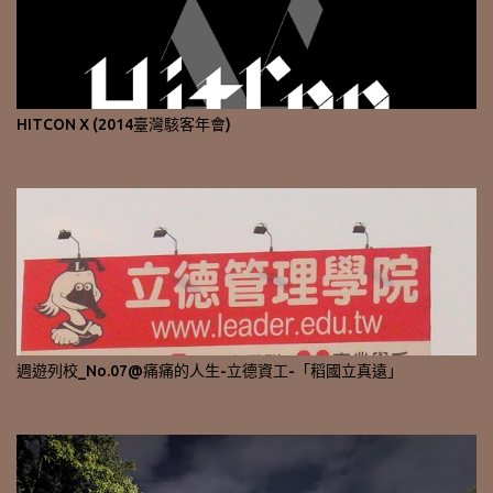
HITCON X (2014臺灣駭客年會)
週遊列校_No.07@痛痛的人生-立德資工-「稻國立真遠」