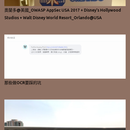
奧蘭多@美國_OWASP AppSec USA 2017 + Disney's Hollywood
Studios + Walt Disney World Resort_Orlando@USA
那些做OCR要踩的坑