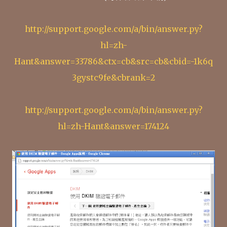
http://support.google.com/a/bin/answer.py?
hl=zh-
Hant&answer=33786&ctx=cb&src=cb&cbid=-1k6q
3gystc9fe&cbrank=2
http://support.google.com/a/bin/answer.py?
hl=zh-Hant&answer=174124