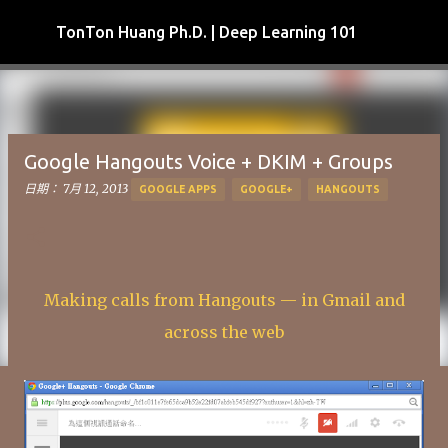
跳到主要內容
TonTon Huang Ph.D. | Deep Learning 101
Google Hangouts Voice + DKIM + Groups
日期：
7月 12, 2013
GOOGLE APPS
GOOGLE+
HANGOUTS
Making calls from Hangouts — in Gmail and
across the web