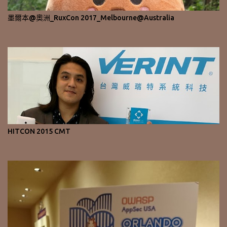
墨爾本@奧洲_RuxCon 2017_Melbourne@Australia
HITCON 2015 CMT