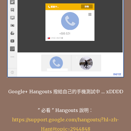
Google+ Hangouts 撥給自己的手機測試中 .... xDDDD
" 必看 " Hangouts 說明：
https://support.google.com/hangouts/?hl=zh-
Hant#topic=2944848