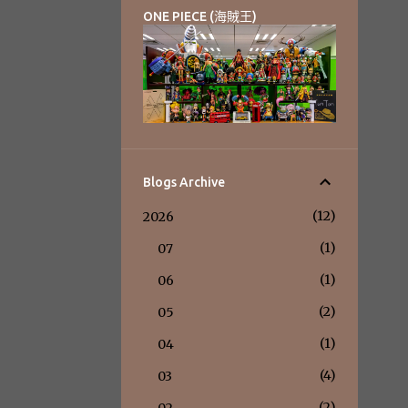
ONE PIECE (海賊王)
Blogs Archive
12
2026
1
07
1
06
2
05
1
04
4
03
2