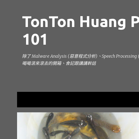
TonTon Huang P
101
除了 Malware Analysis (惡意程式分析)、Speech Processi
喝喝滾來滾去的開箱、食記跟講講幹話
目前顯示的是 6月, 2005的文章
發
週遊列校_NO.07-立德大學
縮縮N和全家妹
表