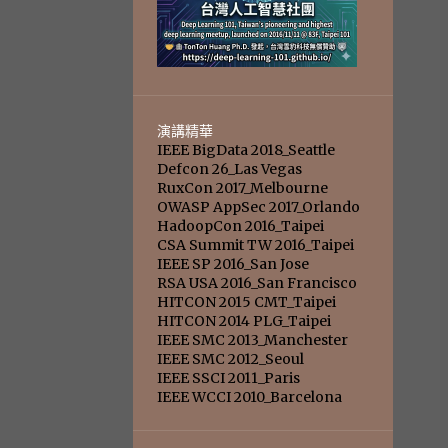
演講精華
IEEE BigData 2018_Seattle
Defcon 26_Las Vegas
RuxCon 2017_Melbourne
OWASP AppSec 2017_Orlando
HadoopCon 2016_Taipei
CSA Summit TW 2016_Taipei
IEEE SP 2016_San Jose
RSA USA 2016_San Francisco
HITCON 2015 CMT_Taipei
HITCON 2014 PLG_Taipei
IEEE SMC 2013_Manchester
IEEE SMC 2012_Seoul
IEEE SSCI 2011_Paris
IEEE WCCI 2010_Barcelona