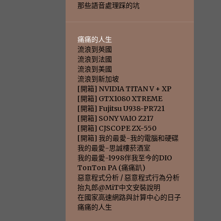
那些語音處理踩的坑
痛痛的人生
流浪到英國
流浪到法國
流浪到美國
流浪到新加坡
[開箱] NVIDIA TITAN V + XP
[開箱] GTX1080 XTREME
[開箱] Fujitsu U938-PR721
[開箱] SONY VAIO Z217
[開箱] CJSCOPE ZX-550
[開箱] 我的最愛-我的電腦和硬碟
我的最愛-思誠樓菸酒室
我的最愛-1998伴我至今的DIO
TonTon PA (痛痛趴)
惡意程式分析 / 惡意程式行為分析
抬丸郎@MiT中文安裝說明
在國家高速網路與計算中心的日子
痛痛的人生