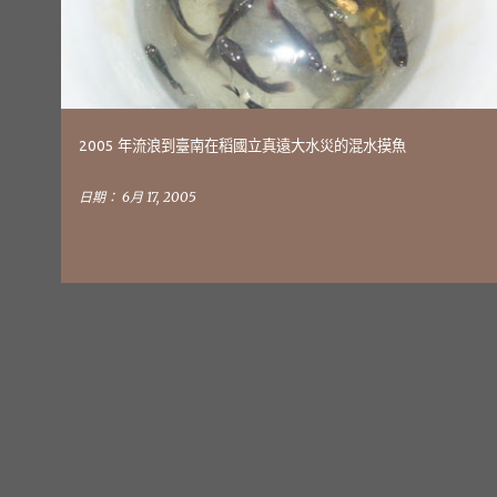
文
章
2005 年流浪到臺南在稻國立真遠大水災的混水摸魚
日期：
6月 17, 2005