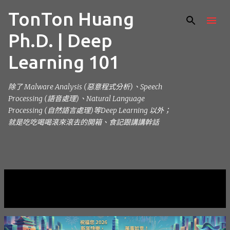
TonTon Huang
跳到主要內容
Ph.D. | Deep
Learning 101
除了 Malware Analysis (惡意程式分析)、Speech
Processing (語音處理)、Natural Language
Processing (自然語言處理)等Deep Learning 以外；
就是吃吃喝喝滾來滾去的開箱、食記跟講講幹話
目前顯示的是 2025的文章
顯示全部