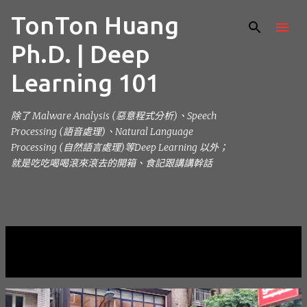
TonTon Huang
跳到主要內容
Ph.D. | Deep
Learning 101
除了 Malware Analysis (惡意程式分析)、Speech
Processing (語音處理)、Natural Language
Processing (自然語言處理)等Deep Learning 以外；
就是吃吃喝喝滾來滾去的開箱、食記跟講講幹話
目前顯示的是 6月, 2014的文章
顯示全部