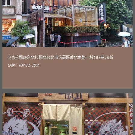
發
表
文
章
屯京拉麵@台北拉麵@台北市信義區敦化南路一段187巷36號
日期：
6月 22, 2014