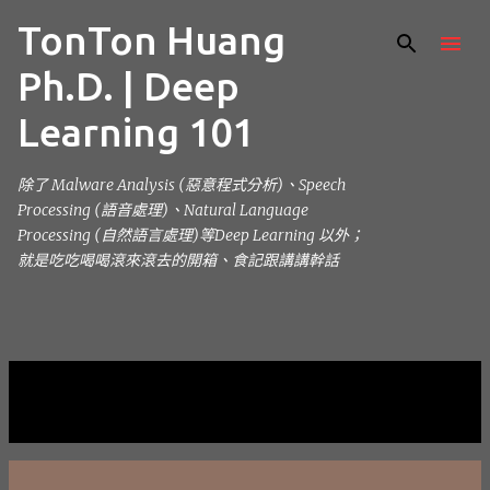
TonTon Huang
跳到主要內容
Ph.D. | Deep
Learning 101
除了 Malware Analysis (惡意程式分析)、Speech
Processing (語音處理)、Natural Language
Processing (自然語言處理)等Deep Learning 以外；
就是吃吃喝喝滾來滾去的開箱、食記跟講講幹話
目前顯示的是 12月, 2012的文章
顯示全部