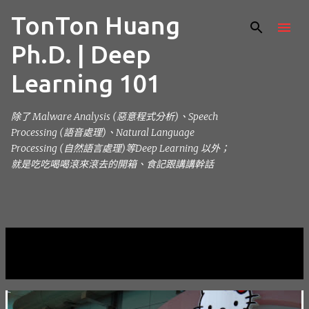
TonTon Huang
跳到主要內容
Ph.D. | Deep
Learning 101
除了 Malware Analysis (惡意程式分析)、Speech
Processing (語音處理)、Natural Language
Processing (自然語言處理)等Deep Learning 以外；
就是吃吃喝喝滾來滾去的開箱、食記跟講講幹話
目前顯示的是 10月, 2012的文章
顯示全部