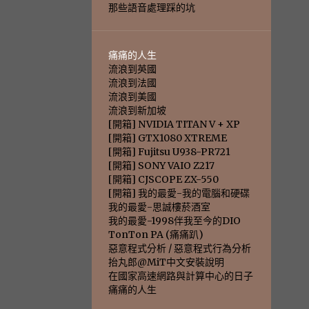
那些語音處理踩的坑
痛痛的人生
流浪到英國
流浪到法國
流浪到美國
流浪到新加坡
[開箱] NVIDIA TITAN V + XP
[開箱] GTX1080 XTREME
[開箱] Fujitsu U938-PR721
[開箱] SONY VAIO Z217
[開箱] CJSCOPE ZX-550
[開箱] 我的最愛-我的電腦和硬碟
我的最愛-思誠樓菸酒室
我的最愛-1998伴我至今的DIO
TonTon PA (痛痛趴)
惡意程式分析 / 惡意程式行為分析
抬丸郎@MiT中文安裝說明
在國家高速網路與計算中心的日子
痛痛的人生