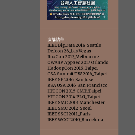
演講精華
IEEE BigData 2018_Seattle
Defcon 26_Las Vegas
RuxCon 2017_Melbourne
OWASP AppSec 2017_Orlando
HadoopCon 2016_Taipei
CSA Summit TW 2016_Taipei
IEEE SP 2016_San Jose
RSA USA 2016_San Francisco
HITCON 2015 CMT_Taipei
HITCON 2014 PLG_Taipei
IEEE SMC 2013_Manchester
IEEE SMC 2012_Seoul
IEEE SSCI 2011_Paris
IEEE WCCI 2010_Barcelona