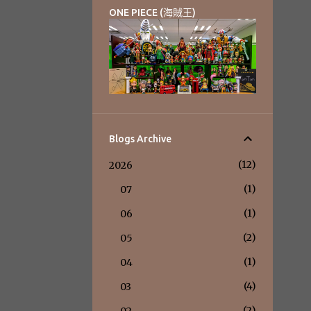
ONE PIECE (海賊王)
Blogs Archive
12
2026
1
07
1
06
2
05
1
04
4
03
2