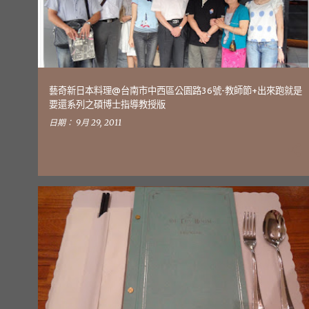
文
章
藝奇新日本料理@台南市中西區公園路36號-教師節+出來跑就是
要還系列之碩博士指導教授版
日期：
9月 29, 2011
出來跑就是要還
高雄美食
週遊列校_NO.04-力行重考班
+
SCHOOL-JOURNEY