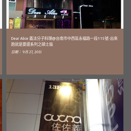
Dear Alice 義法分子料理@台南市中西區永福路一段115號-出來
跑就是要還系列之碩士版
日期：
9月 27, 2011
出來跑就是要還
台南中西區美食
台南美食
週遊列校_NO.07-立德大學
SCHOOL-JOURNEY
+