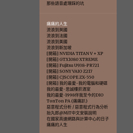
那些語音處理踩的坑
痛痛的人生
流浪到英國
流浪到法國
流浪到美國
流浪到新加坡
[開箱] NVIDIA TITAN V + XP
[開箱] GTX1080 XTREME
[開箱] Fujitsu U938-PR721
[開箱] SONY VAIO Z217
[開箱] CJSCOPE ZX-550
[開箱] 我的最愛-我的電腦和硬碟
我的最愛-思誠樓菸酒室
我的最愛-1998伴我至今的DIO
TonTon PA (痛痛趴)
惡意程式分析 / 惡意程式行為分析
抬丸郎@MiT中文安裝說明
在國家高速網路與計算中心的日子
痛痛的人生