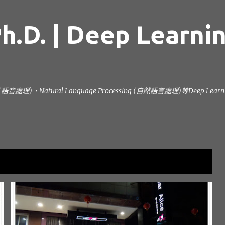
跳到主要內容
h.D. | Deep Learni
ng (語音處理)、Natural Language Processing (自然語言處理)等Deep L
顯示全部
出來跑就是要還
台南中西區美食
台南美食
+
2