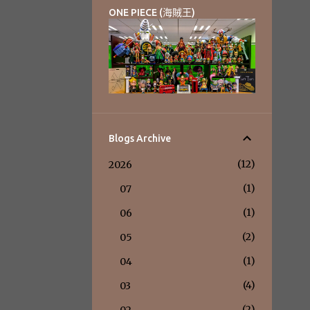
ONE PIECE (海賊王)
Blogs Archive
12
2026
1
07
1
06
2
05
1
04
4
03
2