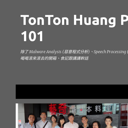
TonTon Huang P
101
除了 Malware Analysis (惡意程式分析)、Speech Processi
喝喝滾來滾去的開箱、食記跟講講幹話
目前顯示的是 9月, 2011的文章
發
出來跑就是要還
台南中西區美食
台南美食
+
2
表