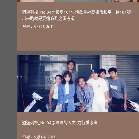
週遊列校_No.04@長堤101生活飲食@高雄市和平一路101號-
出來跑就是要還系列之重考版
日期：
9月 11, 2011
週遊列校
週遊列校_NO.04-力行重考班
SCHOOL-JOURNEY
週遊列校_No.04@痛痛的人生-力行重考班
日期：
9月 04, 2011