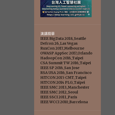
演講精華
IEEE BigData 2018_Seattle
Defcon 26_Las Vegas
RuxCon 2017_Melbourne
OWASP AppSec 2017_Orlando
HadoopCon 2016_Taipei
CSA Summit TW 2016_Taipei
IEEE SP 2016_San Jose
RSA USA 2016_San Francisco
HITCON 2015 CMT_Taipei
HITCON 2014 PLG_Taipei
IEEE SMC 2013_Manchester
IEEE SMC 2012_Seoul
IEEE SSCI 2011_Paris
IEEE WCCI 2010_Barcelona