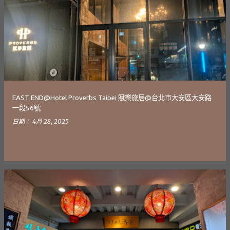
發
表
文
章
EAST END@Hotel Proverbs Taipei 賦樂旅居@台北市大安區大安路
一段56號
日期：
4月 28, 2025