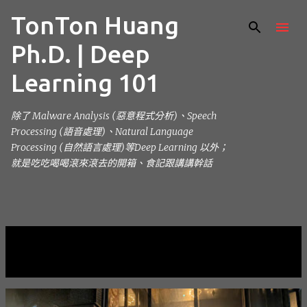
TonTon Huang
跳到主要內容
Ph.D. | Deep
Learning 101
除了 Malware Analysis (惡意程式分析)、Speech
Processing (語音處理)、Natural Language
Processing (自然語言處理)等Deep Learning 以外；
就是吃吃喝喝滾來滾去的開箱、食記跟講講幹話
目前顯示的是 4月, 2025的文章
顯示全部