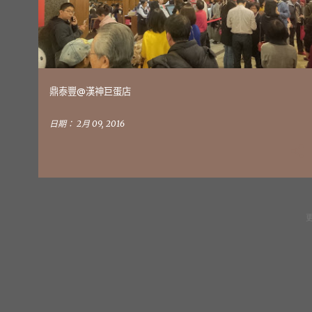
文
章
鼎泰豐@漢神巨蛋店
日期：
2月 09, 2016