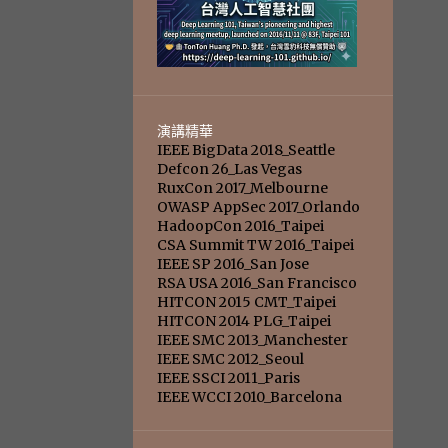
演講精華
IEEE BigData 2018_Seattle
Defcon 26_Las Vegas
RuxCon 2017_Melbourne
OWASP AppSec 2017_Orlando
HadoopCon 2016_Taipei
CSA Summit TW 2016_Taipei
IEEE SP 2016_San Jose
RSA USA 2016_San Francisco
HITCON 2015 CMT_Taipei
HITCON 2014 PLG_Taipei
IEEE SMC 2013_Manchester
IEEE SMC 2012_Seoul
IEEE SSCI 2011_Paris
IEEE WCCI 2010_Barcelona