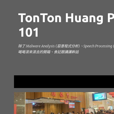
TonTon Huang P
101
除了 Malware Analysis (惡意程式分析)、Speech Processi
喝喝滾來滾去的開箱、食記跟講講幹話
目前顯示的是 2月, 2016的文章
發
高雄美食
痛痛全家GO
表