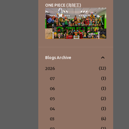
ONE PIECE (海賊王)
Blogs Archive
12
2026
1
07
1
06
2
05
1
04
4
03
2