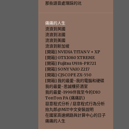
那些語音處理踩的坑
痛痛的人生
流浪到英國
流浪到法國
流浪到美國
流浪到新加坡
[開箱] NVIDIA TITAN V + XP
[開箱] GTX1080 XTREME
[開箱] Fujitsu U938-PR721
[開箱] SONY VAIO Z217
[開箱] CJSCOPE ZX-550
[開箱] 我的最愛-我的電腦和硬碟
我的最愛-思誠樓菸酒室
我的最愛-1998伴我至今的DIO
TonTon PA (痛痛趴)
惡意程式分析 / 惡意程式行為分析
抬丸郎@MiT中文安裝說明
在國家高速網路與計算中心的日子
痛痛的人生