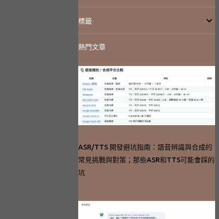
標籤
熱門文章
ASR/TTS 開發避坑指南：語音辨識與合成的
常見挑戰與對策；那些ASR和TTS可能會踩的
坑