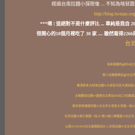
經過台南拉麵小探險後 ... 不知為啥就
http://blog.twman.
***嗯 ! 這絕對不是什麼評比 ... 單純是我自 
很開心的18個月裡吃了 30 家 .... 雖然寫得2266
台
滝禾製麵所@106台
豚人拉麵復興店@台北市
橫濱家系大和家拉麵@大安區市民大道四段1
太陽蕃茄拉麵@捷運台北車站M6出口/信義誠
森本家枚瑰緣別館@台北市大安區大安路一段83
屯京拉麵@敦化南路一段187巷36號
|
樂麵屋@台北市大
山頭火@SOGO台北復興館店B2
|
赤坂拉麵@台北市忠