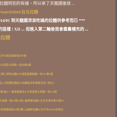
跟拉麵特別的有緣，所以來了天龍國後就 ...
org/search/label/台北拉麵
2014/01 到天龍國流浪吃過的拉麵供參考而已 ***
的這樣 ! XD ... 但進入第二輪後我會盡量補充的 ...
北拉麵
北市大安區瑞安街130號
大安區大安路一段16巷6號
2號
|
博多拉麵@大安區復興南路一段253巷4號
品
|
北無雙拉麵店@信義區忠孝東路五段17號之1
巷8號
|
一風堂敦南店@大安區敦化南路一段165號
安路一段83巷10號
|
番樂屋拉麵@台北市漢中街49號1F
孝東路四段94號2樓
|
太龍軒拉麵@太平洋SOGO忠孝店