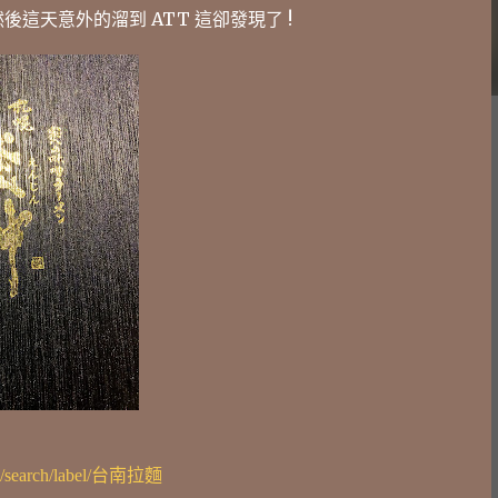
後這天意外的溜到 ATT 這卻發現了 !
org/search/label/台南拉麵