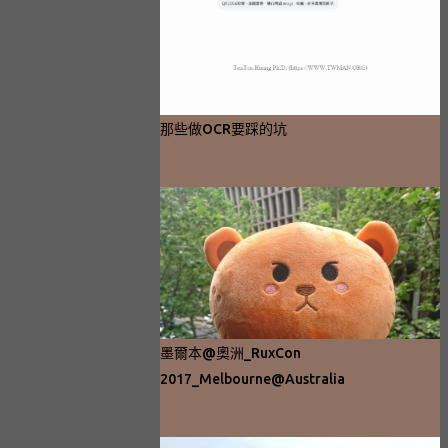
那些做OCR要踩的坑
墨爾本@奧洲_RuxCon
2017_Melbourne@Australia