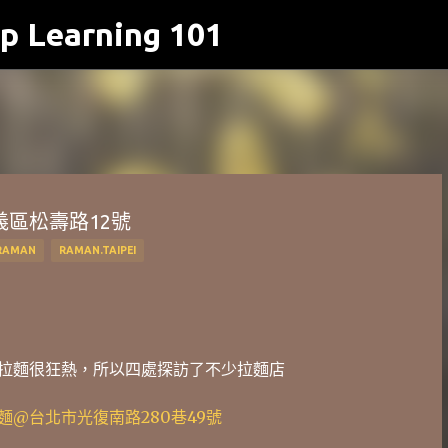
p Learning 101
跳到主要內容
信義區松壽路12號
RAMAN
RAMAN.TAIPEI
拉麵很狂熱，所以四處探訪了不少拉麵店
@台北市光復南路280巷49號