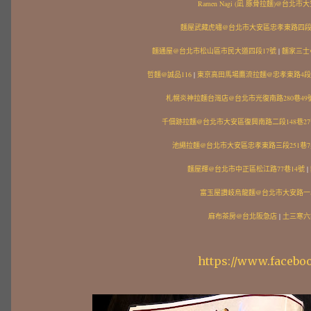
Ramen Nagi (凪 豚骨拉麵)@台北
麵屋武藏虎嘯@台北市大安區忠孝東路四段21
麵通屋@台北市松山區市民大道四段17號
|
麵家三士
哲麵@誠品116
|
東京高田馬場鷹流拉麵@忠孝東路4段21
札幌炎神拉麵台灣店@台北市光復南路280巷49
千佃跡拉麵@台北市大安區復興南路二段148巷27
池繩拉麵@台北市大安區忠孝東路三段251巷7
麵屋輝@台北市中正區松江路77巷14號
|
富玉屋讚岐烏龍麵@台北市大安路一段
麻布茶房@台北阪急店
|
土三寒六
https://www.facebo