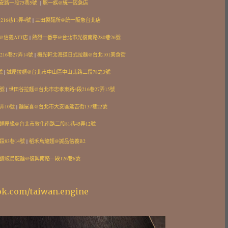
市大安路一段75巷5號
|
豚一族@統一阪急店
6巷11弄4號
|
三田製麺所@統一阪急台北店
@信義ATT店
|
熱烈一番亭@台北市光復南路280巷26號
6巷27弄14號
|
梅光軒北海道日式拉麵@台北101美食街
號
|
誠屋拉麵@台北市中山區中山北路二段78之3號
號
|
世田谷拉麵@台北市忠孝東路4段216巷27弄15號
弄10號
|
麵屋喜@台北市大安區延吉街137巷22號
麵屋緣@台北市敦化南路二段81巷45弄12號
83巷14號
|
稻禾烏龍麵@誠品信義B2
讚岐烏龍麵@復興南路一段126巷6號
ok.com/taiwan.engine