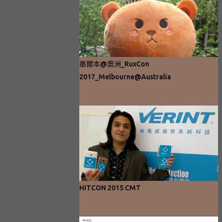
墨爾本@奧洲_RuxCon
2017_Melbourne@Australia
HITCON 2015 CMT