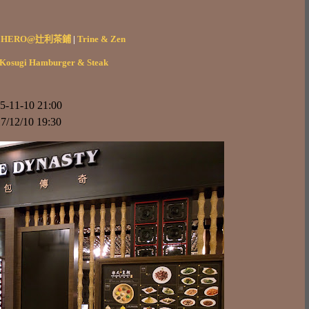
N HERO@辻利茶鋪
|
Trine & Zen
Kosugi Hamburger & Steak
-11-10 21:00
/12/10 19:30