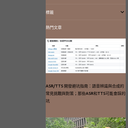
標籤
熱門文章
ASR/TTS 開發避坑指南：語音辨識與合成的
常見挑戰與對策；那些ASR和TTS可能會踩的
坑