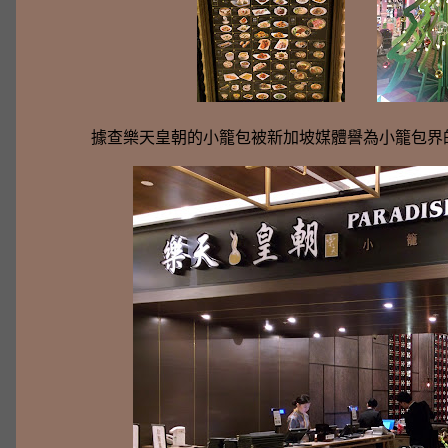
據查樂天皇朝的小籠包被新加坡媒體譽為小籠包界的傳