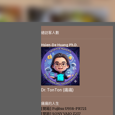
總訪客人數
Hsien-De Huang Ph.D.
Dr. TonTon (痛痛)
痛痛的人生
[開箱] Fujitsu U938-PR721
[開箱] SONY VAIO Z217