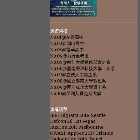
週遊列校
No.01@左營高中
No.02@岡山高中
No.03@復華高中
No.04@力行重考班
No.05@輔仁大學進修部會計系
No.06@嘉南藥理科技大學工安系
No.07@立德大學資工系
No.08@國立臺南大學數位系
No.09@國立成功大學資工系
No.10@英國艾賽克斯大學
演講精華
IEEE BigData 2018_Seattle
Defcon 26_Las Vegas
RuxCon 2017_Melbourne
OWASP AppSec 2017_Orlando
HadoopCon 2016_Taipei