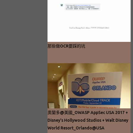
那些做OCR要踩的坑
奧蘭多@美國_OWASP AppSec USA 2017 +
Disney's Hollywood Studios + Walt Disney
World Resort_Orlando@USA