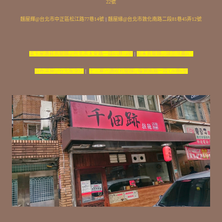
22號
麵屋輝@台北市中正區松江路77巷14號
|
麵屋緣@台北市敦化南路二段81巷45弄12號
富玉屋讚岐烏龍麵@台北市大安路一段83巷14號
|
稻禾烏龍麵@誠品信義B2
麻布茶房@台北阪急店
|
土三寒六讚岐烏龍麵@復興南路一段126巷6號