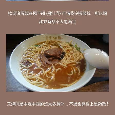
這湯底喝起來還不賴 (雞汁?!) 可惜我沒選最鹹，所以喝
起來有點不太能滿足
叉燒則是中規中矩的沒太多意外 ... 不過也算得上是夠嫩 !