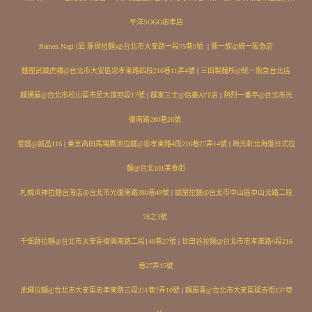
平洋SOGO忠孝店
Ramen Nagi (凪 豚骨拉麵)@台北市大安路一段75巷5號
|
豚一族@統一阪急店
麵屋武藏虎嘯@台北市大安區忠孝東路四段216巷11弄4號
|
三田製麺所@統一阪急台北店
麵通屋@台北市松山區市民大道四段17號
|
麵家三士@信義ATT店
|
熱烈一番亭@台北市光
復南路280巷26號
哲麵@誠品116
|
東京高田馬場鷹流拉麵@忠孝東路4段216巷27弄14號
|
梅光軒北海道日式拉
麵@台北101美食街
札幌炎神拉麵台灣店@台北市光復南路280巷49號
|
誠屋拉麵@台北市中山區中山北路二段
78之3號
千佃跡拉麵@台北市大安區復興南路二段148巷27號
|
世田谷拉麵@台北市忠孝東路4段216
巷27弄15號
池繩拉麵@台北市大安區忠孝東路三段251巷7弄10號
|
麵屋喜@台北市大安區延吉街137巷