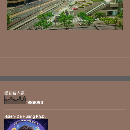
總訪客人數
9
8
8
0
9
0
Hsien-De Huang Ph.D.