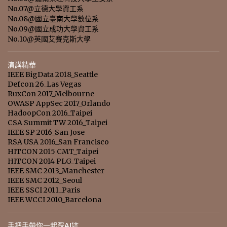
No.07@立德大學資工系
No.08@國立臺南大學數位系
No.09@國立成功大學資工系
No.10@英國艾賽克斯大學
演講精華
IEEE BigData 2018_Seattle
Defcon 26_Las Vegas
RuxCon 2017_Melbourne
OWASP AppSec 2017_Orlando
HadoopCon 2016_Taipei
CSA Summit TW 2016_Taipei
IEEE SP 2016_San Jose
RSA USA 2016_San Francisco
HITCON 2015 CMT_Taipei
HITCON 2014 PLG_Taipei
IEEE SMC 2013_Manchester
IEEE SMC 2012_Seoul
IEEE SSCI 2011_Paris
IEEE WCCI 2010_Barcelona
手把手帶你一起踩AI坑