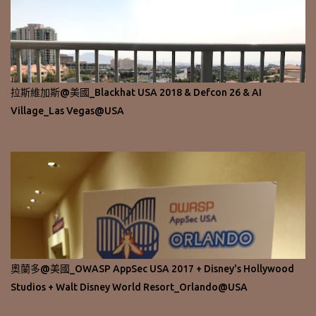
拉斯維加斯@美國_Blackhat USA 2018 & Defcon 26 & AI
Village_Las Vegas@USA
奧蘭多@美國_OWASP AppSec USA 2017 + Disney's Hollywood
Studios + Walt Disney World Resort_Orlando@USA