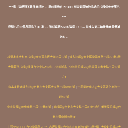
***嗯 ! 這絕對不是什麼評比 ... 單純是我自 2014/01 到天龍國流浪吃過的拉麵供參考而已
***
很開心的18個月裡吃了 30 家 .... 雖然寫得2266的這樣 ! XD ... 但進入第二輪後我會盡量補
充的 ...
橫濱家系大和家拉麵@大安區市民大道四段12號
|
博多拉麵@大安區復興南路一段253巷4號
太陽蕃茄拉麵@捷運台北車站M6出口/信義誠品
|
北無雙拉麵店@信義區忠孝東路五段17號
之1
森本家枚瑰緣別館@台北市大安區大安路一段83巷8號
|
一風堂敦南店@大安區敦化南路一
段165號
屯京拉麵@敦化南路一段187巷36號
|
樂麵屋@台北市大安路一段83巷10號
|
番樂屋拉麵@台
北市漢中街49號1F
山頭火@SOGO台北復興館店B2
|
赤坂拉麵@台北市忠孝東路四段94號2樓
|
太龍軒拉麵@太