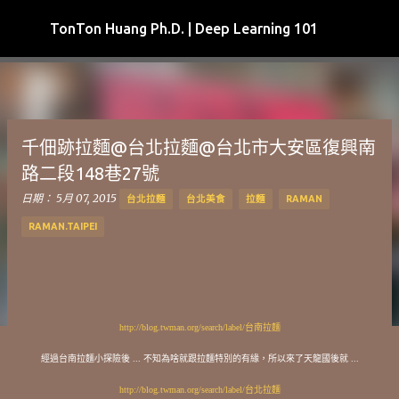
跳到主要內容
TonTon Huang Ph.D. | Deep Learning 101
千佃跡拉麵@台北拉麵@台北市大安區復興南
路二段148巷27號
日期：
5月 07, 2015
台北拉麵
台北美食
拉麵
RAMAN
RAMAN.TAIPEI
http://blog.twman.org/search/label/台南拉麵
經過台南拉麵小探險後 ... 不知為啥就跟拉麵特別的有緣，所以來了天龍國後就 ...
http://blog.twman.org/search/label/台北拉麵