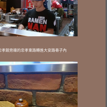
 忠孝館旁邊的忠孝東路轉進大安路巷子內