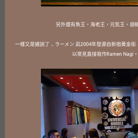
另外還有魚王，海老王，元気王，胡
一樣又是據說了 ... ラーメン 凪2004年發源自新宿黃
以常見直接寫作Ramen Na