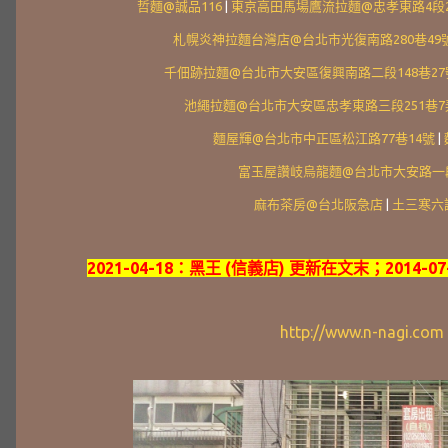
哲麵@誠品116
|
東京高田馬場鷹流拉麵@忠孝東路4段21
札幌炎神拉麵台灣店@台北市光復南路280巷49
千佃跡拉麵@台北市大安區復興南路二段148巷27
池繩拉麵@台北市大安區忠孝東路三段251巷7
麵屋輝@台北市中正區松江路77巷14號
|
富玉屋讚岐烏龍麵@台北市大安路一段
麻布茶房@台北阪急店
|
土三寒六
2021-04-18：黑王 (信義店) 更新在文末；2014-0
http://www.n-nagi.com