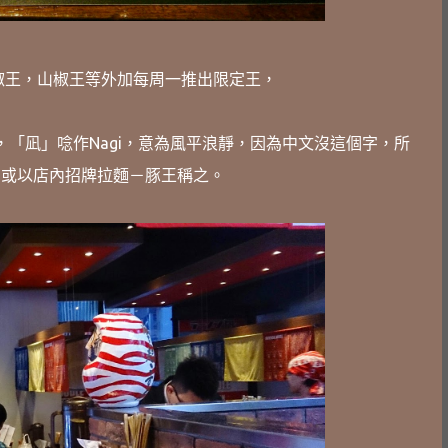
椒王，山椒王等外加每周一推出限定王，
金街，「凪」唸作Nagi，意為風平浪靜，因為中文沒這個字，所
gi，或以店內招牌拉麵－豚王稱之。