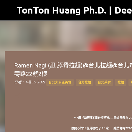
TonTon Huang Ph.D. | Dee
Ramen Nagi (凪 豚骨拉麵)@台北拉麵
壽路22號2樓
日期：
4月 16, 2021
台北大安區美食
台北拉麵
台北美食
拉麵
***嗯 ! 這絕對不是什麼評比 ... 單純是我自
很開心的18個月裡吃了 30 家 .... 雖然寫得226