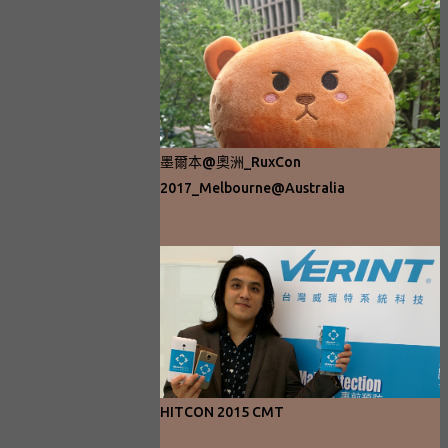
墨爾本@奧洲_RuxCon
2017_Melbourne@Australia
HITCON 2015 CMT