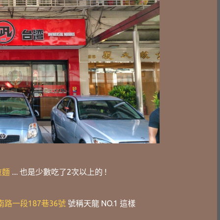
拉麵
.... 也是少數吃了2次以上的 !
路一段187巷36號
號稱天龍 NO.1 這樣