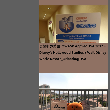
奧蘭多@美國_OWASP AppSec USA 2017 +
Disney's Hollywood Studios + Walt Disney
World Resort_Orlando@USA