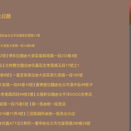
北拉麵
N 信義店@台北市信義區松壽路12號
大安區大安路一段16巷6號
2號
|
博多拉麵@大安區復興南路一段253巷4號
品
|
北無雙拉麵店@信義區忠孝東路五段17號之1
巷8號
|
一風堂敦南店@大安區敦化南路一段165號
安路一段83巷10號
|
番樂屋拉麵@台北市漢中街49號1F
孝東路四段94號2樓
|
太龍軒拉麵@太平洋SOGO忠孝店
市大安路一段75巷5號
|
豚一族@統一阪急店
6巷11弄4號
|
三田製麺所@統一阪急台北店
@信義ATT店
|
熱烈一番亭@台北市光復南路280巷26號