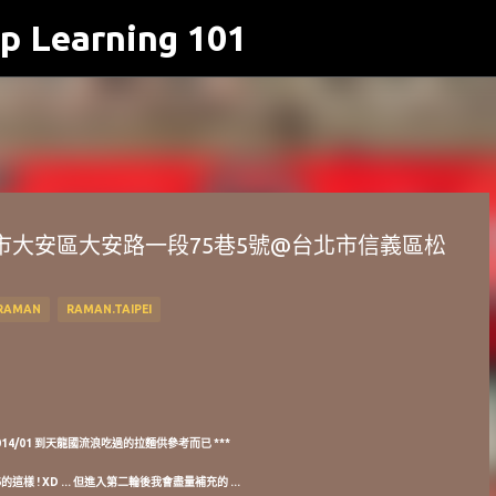
p Learning 101
跳到主要內容
@台北市大安區大安路一段75巷5號@台北市信義區松
RAMAN
RAMAN.TAIPEI
 2014/01 到天龍國流浪吃過的拉麵供參考而已 ***
6的這樣 ! XD ... 但進入第二輪後我會盡量補充的 ...