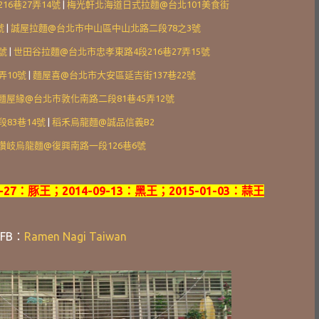
6巷27弄14號
|
梅光軒北海道日式拉麵@台北101美食街
號
|
誠屋拉麵@台北市中山區中山北路二段78之3號
號
|
世田谷拉麵@台北市忠孝東路4段216巷27弄15號
弄10號
|
麵屋喜@台北市大安區延吉街137巷22號
麵屋緣@台北市敦化南路二段81巷45弄12號
83巷14號
|
稻禾烏龍麵@誠品信義B2
讚岐烏龍麵@復興南路一段126巷6號
7-27：豚王；
2014-09-13：黑王；2015-01-03：蒜王
FB：
Ramen Nagi Taiwan