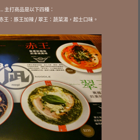
.. 主打商品是以下四種：
 赤王：豚王加辣 / 翠王：蔬菜湯，起士口味。