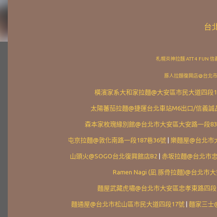
台
札幌炎神拉麵 ATT 4 FU
豚人拉麵復興店@台北市
橫濱家系大和家拉麵@大安區市民大道四段1
太陽蕃茄拉麵@捷運台北車站M6出口/信義誠
森本家枚瑰緣別館@台北市大安區大安路一段83
屯京拉麵@敦化南路一段187巷36號
|
樂麵屋@台北市大
山頭火@SOGO台北復興館店B2
|
赤坂拉麵@台北市忠
Ramen Nagi (凪 豚骨拉麵)@台北
麵屋武藏虎嘯@台北市大安區忠孝東路四段21
麵通屋@台北市松山區市民大道四段17號
|
麵家三士